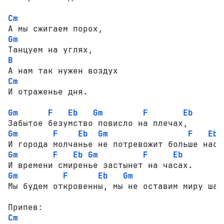
Cm
Gm
B
Cm
И отраженье дня.

Gm
F
Eb
Gm
F
Eb
Gm
F
Eb
Gm
F
Eb
Gm
F
Eb
Gm
F
Eb
Gm
F
Eb
Gm
F
Мы будем откровенны, мы не оставим миру шанс
Cm