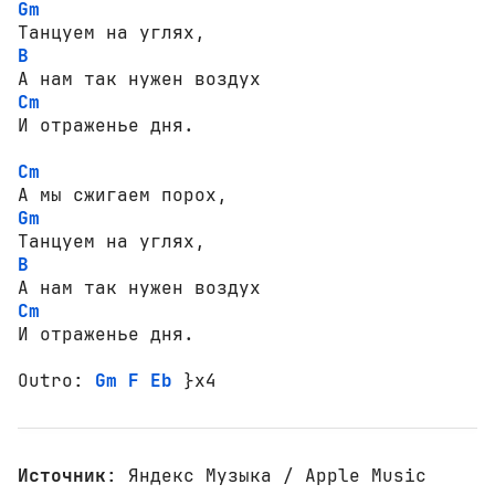
Gm
B
Cm
И отраженье дня.

Cm
Gm
B
Cm
И отраженье дня.

Outro: 
Gm
F
Eb
 }x4
Источник
: Яндекс Музыка / Apple Music