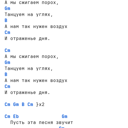
Gm
B
Cm
И отраженье дня.

Cm
Gm
B
Cm
И отраженье дня.

Cm
Gm
B
Cm
 }x2

Cm
Eb
Gm
  Пусть эта песня звучит
