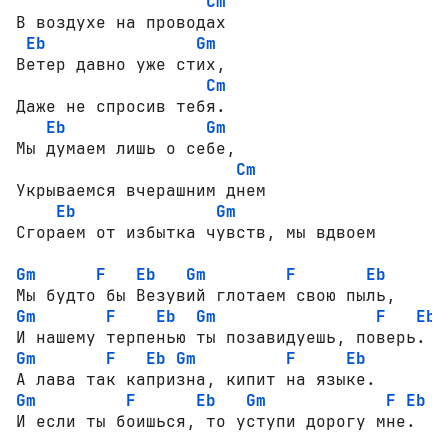
Cm
В воздухе на проводах

Eb
Gm
Ветер давно уже стих,

Cm
Даже не спросив тебя.

Eb
Gm
Мы думаем лишь о себе,

Cm
Укрываемся вчерашним днем

Eb
Gm
Сгораем от избытка чувств, мы вдвоем

Gm
F
Eb
Gm
F
Eb
Gm
F
Eb
Gm
F
Eb
Gm
F
Eb
Gm
F
Eb
Gm
F
Eb
Gm
F
Eb
И если ты боишься, то уступи дорогу мне.
