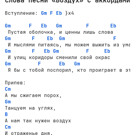
Вступление: 
Gm
F
Eb
 }x4 

Gm
F
Eb
Gm
F
Eb
Gm
F
Eb
Gm
F
E
Gm
F
Eb
Gm
F
Eb
Gm
F
Eb
Gm
F
 Я бы с тобой поспорил, кто проиграет в этот
Cm
Gm
B
Cm
И отраженье дня.
