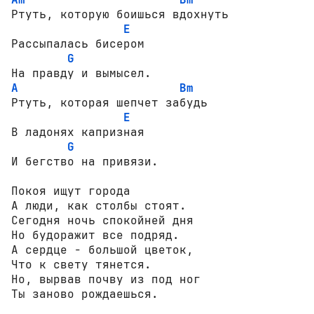
Ртуть, которую боишься вдохнуть

E
Рассыпалась бисером

G
A
Bm
Ртуть, которая шепчет забудь

E
В ладонях капризная

G
И бегство на привязи.

Покоя ищут города

А люди, как столбы стоят.

Сегодня ночь спокойней дня

Но будоражит все подряд.

А сердце - большой цветок,

Что к свету тянется.

Но, вырвав почву из под ног

Ты заново рождаешься.
