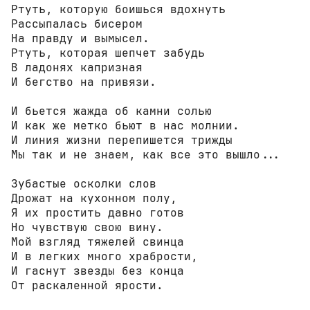
Ртуть, которую боишься вдохнуть

Рассыпалась бисером

На правду и вымысел.

Ртуть, которая шепчет забудь

В ладонях капризная

И бегство на привязи.

И бьется жажда об камни солью

И как же метко бьют в нас молнии.

И линия жизни перепишется трижды

Мы так и не знаем, как все это вышло...

Зубастые осколки слов

Дрожат на кухонном полу,

Я их простить давно готов

Но чувствую свою вину.

Мой взгляд тяжелей свинца

И в легких много храбрости,

И гаснут звезды без конца

От раскаленной ярости.