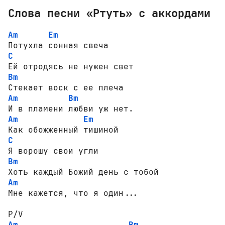
Слова песни «Ртуть» с аккордами
Am
Em
C
Bm
Am
Bm
Am
Em
C
Bm
Am
Мне кажется, что я один...

Am
Bm