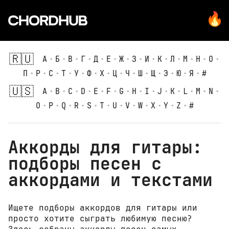
А
Б
В
Г
Д
Е
Ж
З
И
К
Л
М
Н
О
П
Р
С
Т
У
Ф
Х
Ц
Ч
Ш
Щ
Э
Ю
Я
#
A
B
C
D
E
F
G
H
I
J
K
L
M
N
O
P
Q
R
S
T
U
V
W
X
Y
Z
#
Аккорды для гитары:
подборы песен с
аккордами и текстами
Ищете подборы аккордов для гитары или
просто хотите сыграть любимую песню?