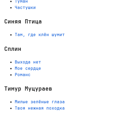
Туман
Частушки
Синяя Птица
Там, где клён шумит
Сплин
Выхода нет
Мое сердце
Романс
Тимур Муцураев
Милые зелёные глаза
Твоя нежная походка