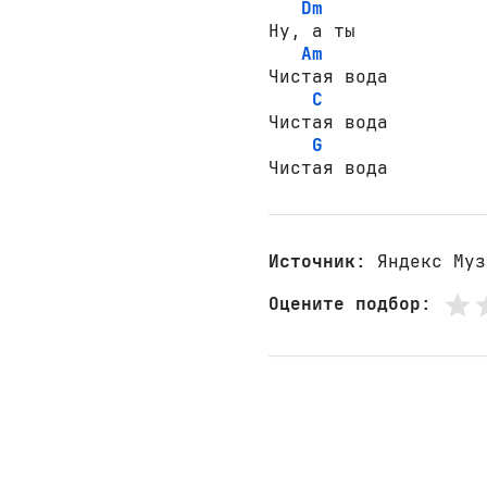
Dm
Ну, а ты

Am
Чистая вода

C
Чистая вода

G
Чистая вода
Источник
: Яндекс Муз
Оцените подбор
: