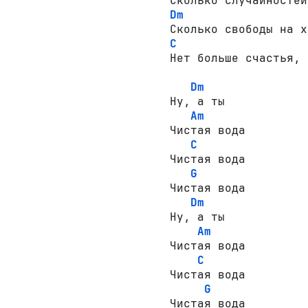
Dm
C
Нет больше счастья, 
Dm
Ну, а ты

Am
Чистая вода

C
Чистая вода

G
Чистая вода

Dm
Ну, а ты

Am
Чистая вода

C
Чистая вода

G
Чистая вода
