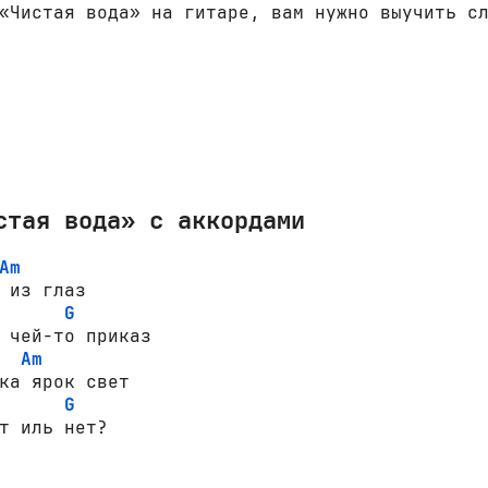
«Чистая вода» на гитаре, вам нужно выучить с
стая вода» с аккордами
Am
G
Am
G
т иль нет?
