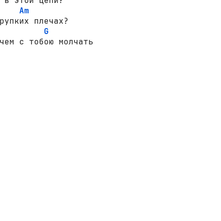
Am
G
чем с тобою молчать
