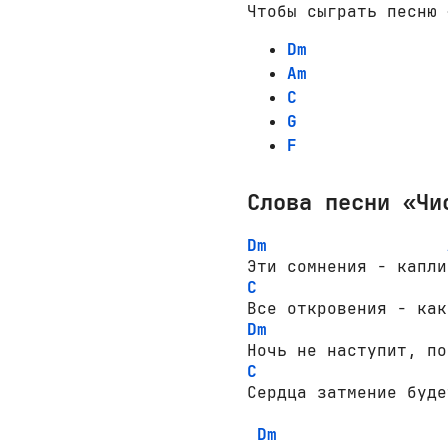
Чтобы сыграть песню 
Dm
Am
C
G
F
Слова песни «Чи
Dm
C
Dm
C
Сердца затмение буде
Dm