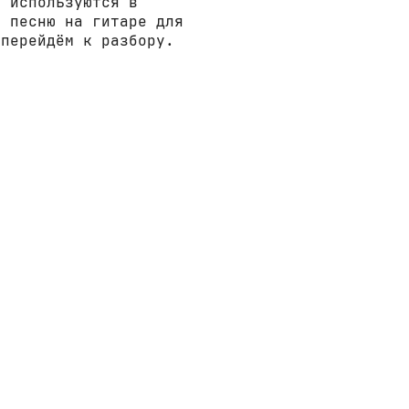
е используются в
у песню на гитаре для
 перейдём к разбору.