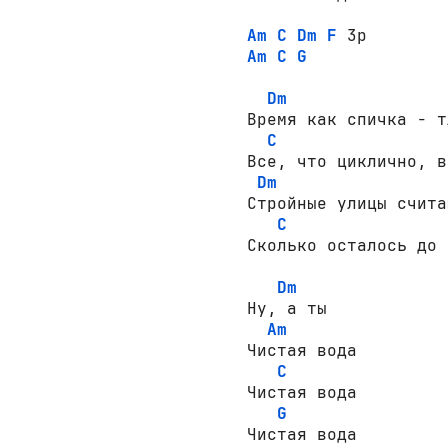
Am
C
Dm
F
Am
C
G
Dm
Время как спичка - т
C
Все, что циклично, в
Dm
Стройные улицы счита
C
Сколько осталось до 
Dm
Ну, а ты

Am
Чистая вода

C
Чистая вода

G
Чистая вода
