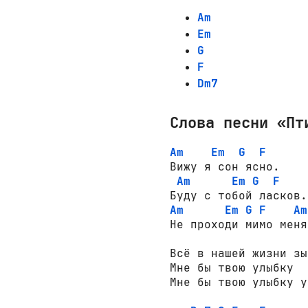
Am
Em
G
F
Dm7
Слова песни «Пт
Am
Em
G
F
Вижу я сон ясно.

Am
Em
G
F
Am
Em
G
F
Am
Не проходи мимо меня.
Всё в нашей жизни зы
Мне бы твою улыбку

Мне бы твою улыбку у