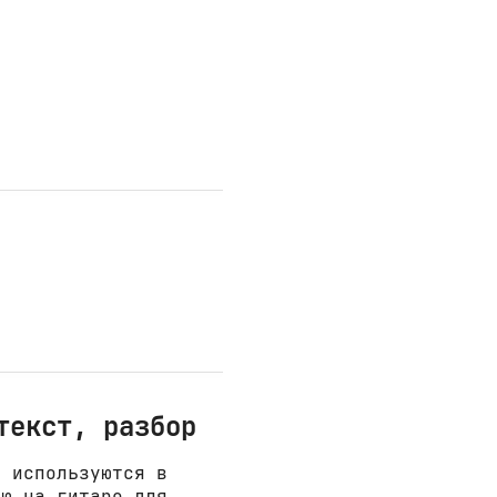
текст, разбор
е используются в
ню на гитаре для