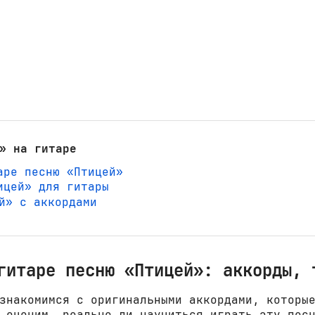
» на гитаре
аре песню «Птицей»
ицей» для гитары
ей» с аккордами
гитаре песню «Птицей»: аккорды, 
знакомимся с оригинальными аккордами, которы
 оценим, реально ли научиться играть эту пес