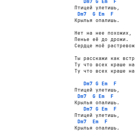
Dm7
G
Em
F
Птицей улетишь,

Dm7
G
Em
F
Крылья опалишь.

Нет на нее похожих, 

Пенье её до дрожи.

Сердце моё растревож
Ты расскажи как встр
Ту что всех краше на
Ту что всех краше на
Dm7
G
Em
F
Птицей улетишь,

Dm7
G
Em
F
Крылья опалишь.

Dm7
G
Em
F
Птицей улетишь,

Dm7
Em
F
Крылья опалишь.