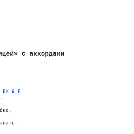
ицей» с аккордами
Em
G
F


бко,

знать.
