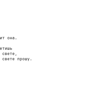
ит она.

етишь

 свете,

 свете прошу.
