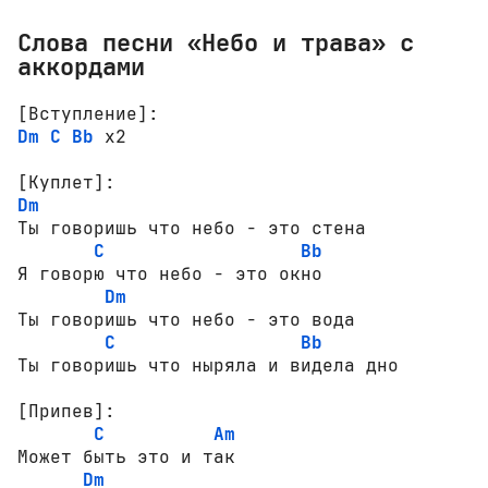
Слова песни «Небо и трава» с
аккордами
[Вступление]:
Dm
C
Bb
 x2

[Куплет]:
Dm
Ты говоришь что небо - это стена

C
Bb
Я говорю что небо - это окно

Dm
Ты говоришь что небо - это вода

C
Bb
Ты говоришь что ныряла и видела дно

[Припев]:
C
Am
Может быть это и так

Dm