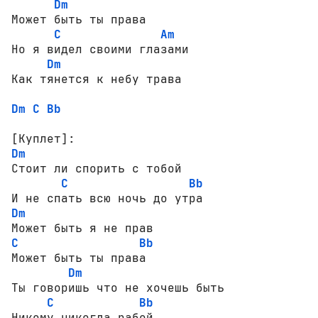
Dm
Может быть ты права

C
Am
Но я видел своими глазами

Dm
Dm
C
Bb
[Куплет]:
Dm
Стоит ли спорить с тобой

C
Bb
Dm
C
Bb
Может быть ты права

Dm
Ты говоришь что не хочешь быть

C
Bb
Никому никогда рабой
