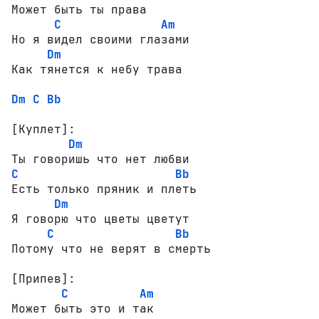
Может быть ты права

C
Am
Но я видел своими глазами

Dm
Dm
C
Bb
[Куплет]:
Dm
C
Bb
Есть только пряник и плеть

Dm
Я говорю что цветы цветут

C
Bb
Потому что не верят в смерть

[Припев]:
C
Am
Может быть это и так
