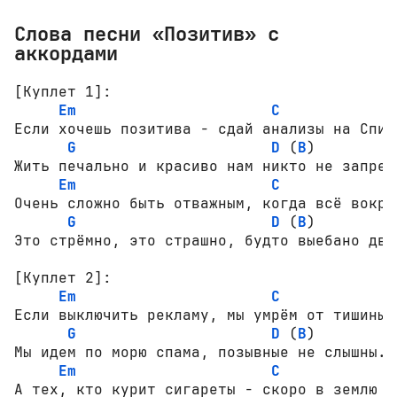
Слова песни «Позитив» с
аккордами
[Куплет 1]:
Em
C
Если хочешь позитива - сдай анализы на Спид.
G
D
 (
B
)

Жить печально и красиво нам никто не запрети
Em
C
Очень сложно быть отважным, когда всё вокруг
G
D
 (
B
)

Это стрёмно, это страшно, будто выебано дваж
[Куплет 2]:
Em
C
Если выключить рекламу, мы умрём от тишины.

G
D
 (
B
)

Мы идем по морю спама, позывные не слышны.

Em
C
А тех, кто курит сигареты - скоро в землю за