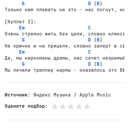
G
D
 (
B
)

Только нам плевать на это - нас погнут, но н
[Куплет 3]:
Em
C
Очень стремно жить без цели, словно клякса 
G
D
 (
B
)

На крючке и на прицеле, словно заперт в свое
Em
C
Да, мы наркоманы драмы, нас сечет незримый б
G
D
 (
B
)

Мы лечили триппер кармы - оказалось это ВИЧ
Источник
: Яндекс Музыка / Apple Music
Оцените подбор
: