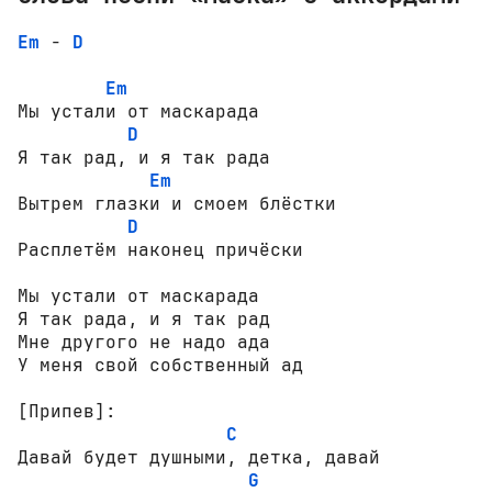
Em
 - 
D
Em
Мы устали от маскарада 

D
Я так рад, и я так рада

Em
Вытрем глазки и смоем блёстки

D
Расплетём наконец причёски

Мы устали от маскарада

Я так рада, и я так рад

Мне другого не надо ада

У меня свой собственный ад

[Припев]:
C
Давай будет душными, детка, давай

G