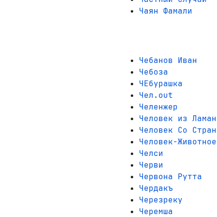
Чаян Фамали
Чебанов Иван
Чебоза
ЧЕбурашка
Чел.out
Челенжер
Человек из Ламан
Человек Со Стран
Человек-Животное
Челси
Черви
Червона Рутта
Чердакъ
Черезреку
Черемша