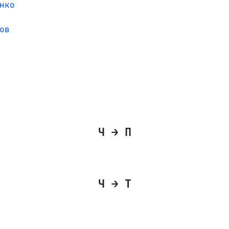
нко
ов
Ч → П
Ч → Т