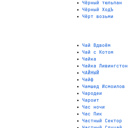
Чёрный тюльпан
Чёрный ХодЪ
Чёрт возьми
Чай Вдвоём
Чай с Котом
Чайка
Чайка Ливингстон
ЧАЙНЫЙ
Чайф
Чамшед Исмоилов
Чародеи
Чароит
Час ночи
Час Пик
Частный Сектор
Частный Случай