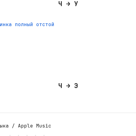
Ч → У
инка полный отстой
Ч → Э
ыка / Apple Music