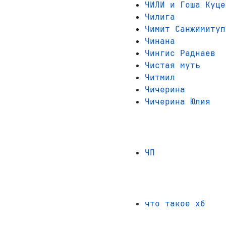
ЧИЛИ и Гоша Куце
Чилига
Чимит Санжимитуп
Чинана
Чингис Раднаев
Чистая муть
Читмил
Чичерина
Чичерина Юлия
ЧП
что такое хб