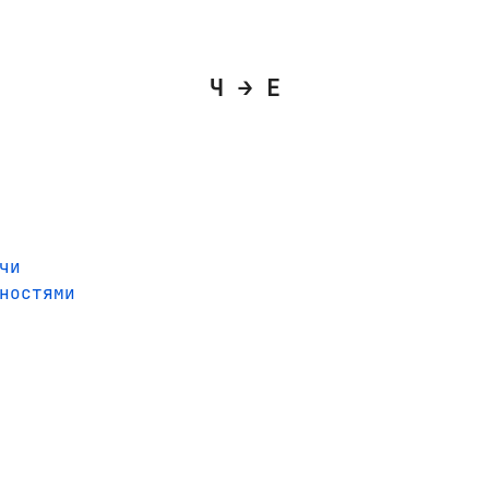
Ч → Е
чи
ностями