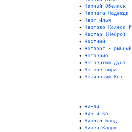
Черный Обелиск
Черпага Надежда
Черт Илья
Чертово Колесо И
Честер (Небро)
Честный
Четверг - рыбный
Четверио
Четвёртый Дуст
Четыре сыра
Чеширский Кот
Чи-ли
Чиж и Ко
Чикага Бэнд
Чикен Карри