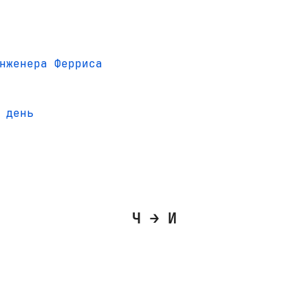
нженера Ферриса
 день
Ч → И