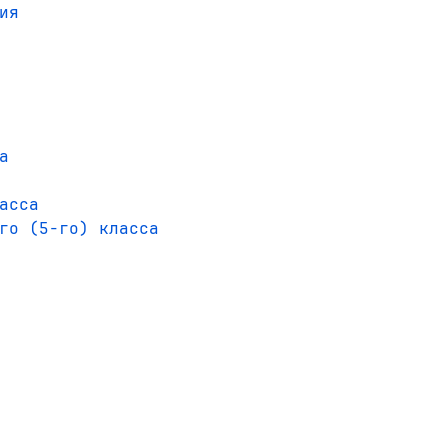
ия
а
асса
го (5-го) класса