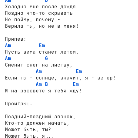
Am
D
Холодно мне после дождя

Поздно что-то скрывать

Не пойму, почему -

Верила ты, но не в меня!

Am
Em
Am
G
Сменит снег на листву,

Am
Em
Если ты - солнце, значит, я - ветер!

Am
B
Em
И на рассвете я тебя жду!

Проигрыш.

Поздний-поздний звонок,

Кто-то должен начать,

Может быть, ты?

Может быть, я...
