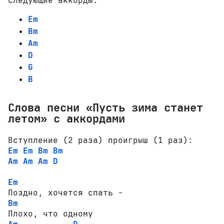
следующие аккорды:
Em
Bm
Am
D
G
B
Слова песни «Пусть зима станет
летом» с аккордами
Em
Em
Bm
Bm
Am
Am
Am
D
Em
Bm