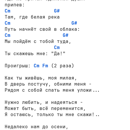
Cm
G#
Cm
G#
Cm
G#
Мы пойдём с тобой туда,

Cm
Ты скажешь мне: "Да!"

Проигрыш: 
Cm
Fm
 (2 раза)

Как ты живёшь, моя милая,

В дверь постучу, обними меня -

Рядом с собой спать меня уложи...

Нужно любить, и надеяться -

Может быть, всё переменится,

Я остаюсь, только ты мне скажи!.. 

Недалеко нам до осени,
