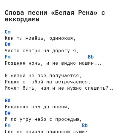
Слова песни «Белая Река» с
аккордами
Cm
D#
Fm
Bb
Поздняя ночь, и не видно машин...

В жизни не всё получается,

Редко с тобой мы встречаемся,

Может быть, нам и не нужно спешить?..

G#
D#
Fm
Bb
Где же причал одинокой души?
