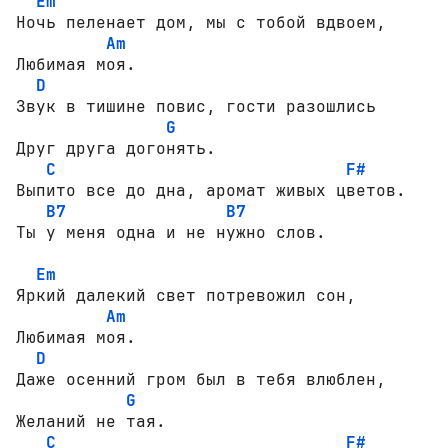
Em
Ночь пеленает дом, мы с тобой вдвоем,

Am
Любимая моя.

D
Звук в тишине повис, гости разошлись

G
Друг друга догонять.

C
F#
Выпито все до дна, аромат живых цветов.

B7
B7
Ты y меня одна и не нужно слов.

Em
Яркий далекий свет потревожил сон,

Am
Любимая моя.

D
Даже осенний гром был в тебя влюблен,

G
Желаний не тая.

C
F#