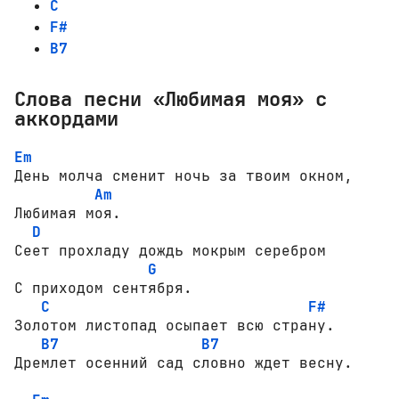
C
F#
B7
Слова песни «Любимая моя» с
аккордами
Em
День молча сменит ночь за твоим окном,

Am
Любимая моя.

D
Сеет прохладу дождь мокрым серебром

G
С приходом сентября.

C
F#
Золотом листопад осыпает всю страну.

B7
B7
Дремлет осенний сад словно ждет весну.
