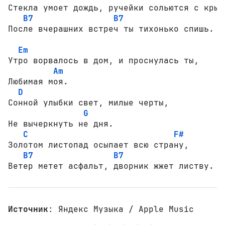
Стекла умоет дождь, ручейки сольются с крыш,
B7
B7
После вчерашних встреч ты тихонько спишь.

Em
Утро ворвалось в дом, и проснулась ты,

Am
Любимая моя.

D
Сонной улыбки свет, милые черты,

G
Не вычеркнуть не дня.

C
F#
Золотом листопад осыпает всю страну,

B7
B7
Ветер метет асфальт, дворник жжет листву.
Источник
: Яндекс Музыка / Apple Music