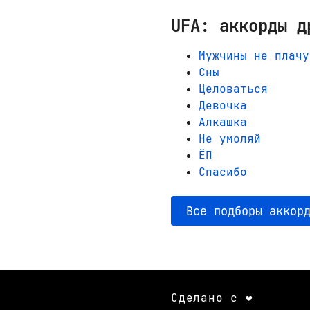
UFA: аккорды д
Мужчины не плачу
Сны
Целоваться
Девочка
Алкашка
Не умоляй
ЁП
Спасибо
Все подборы аккор
Сделано с ❤️