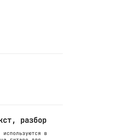
кст, разбор
е используются в
 на гитаре для