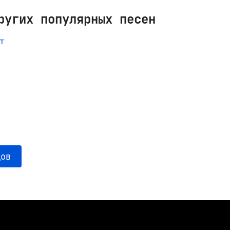
ругих популярных песен
т
дов