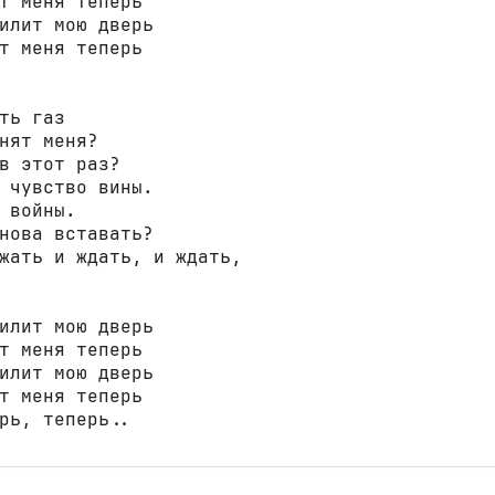
т меня теперь

илит мою дверь

т меня теперь

ть газ

нят меня?

в этот раз?

 чувство вины.

 войны.

нова вставать?

жать и ждать, и ждать,

илит мою дверь

т меня теперь

илит мою дверь

т меня теперь

рь, теперь..