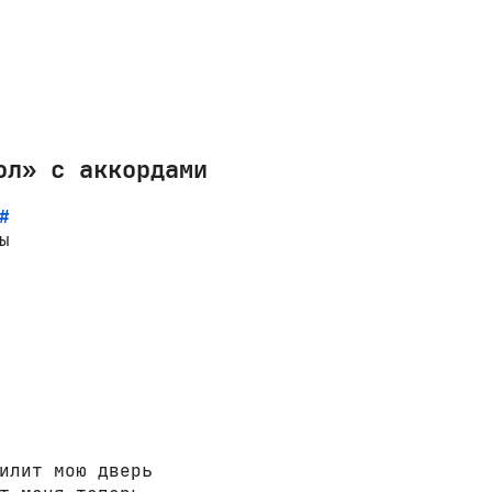
ол» с аккордами
#
илит мою дверь
