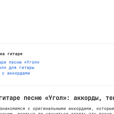
на гитаре
аре песню «Угол»
ол» для гитары
» с аккордами
гитаре песню «Угол»: аккорды, те
знакомимся с оригинальными аккордами, которы
ценим, реально ли научиться играть эту песню