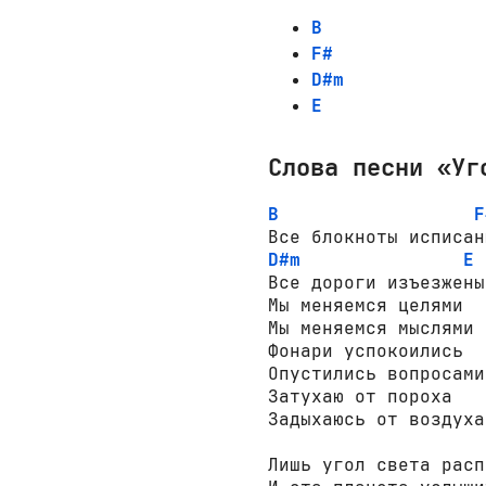
B
F#
D#m
E
Слова песни «Уг
B
F
D#m
E
Все дороги изъезжены

Мы меняемся целями

Мы меняемся мыслями

Фонари успокоились

Опустились вопросами

Затухаю от пороха

Задыхаюсь от воздуха

Лишь угол света расп