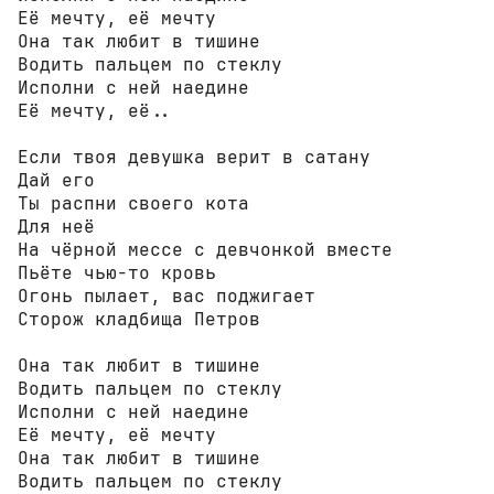
Её мечту, её мечту

Она так любит в тишине

Водить пальцем по стеклу

Исполни с ней наедине

Её мечту, её..

Если твоя девушка верит в сатану

Дай его

Ты распни своего кота

Для неё

На чёрной мессе с девчонкой вместе

Пьёте чью-то кровь

Огонь пылает, вас поджигает

Сторож кладбища Петров

Она так любит в тишине

Водить пальцем по стеклу

Исполни с ней наедине

Её мечту, её мечту

Она так любит в тишине

Водить пальцем по стеклу
