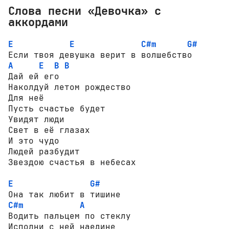
Слова песни «Девочка» с
аккордами
E
E
C#m
G#
A
E
B
B
Дай ей его

Наколдуй летом рождество

Для неё

Пусть счастье будет

Увидят люди

Свет в её глазах

И это чудо

Людей разбудит

Звездою счастья в небесах

E
G#
C#m
A
Водить пальцем по стеклу

Исполни с ней наедине
