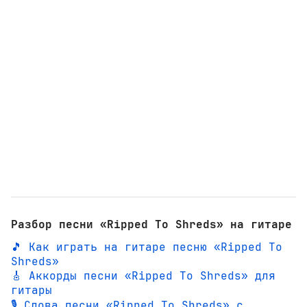
Разбор песни «Ripped To Shreds» на гитаре
🎵 Как играть на гитаре песню «Ripped To
Shreds»
🎸 Аккорды песни «Ripped To Shreds» для
гитары
🎙️ Слова песни «Ripped To Shreds» с