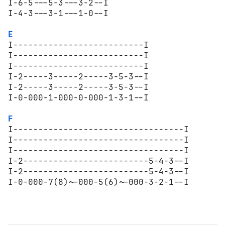
I-6-5---5-3---3-2--I

I-4-3---3-1---1-0--I

E
I--------------------------I

I--------------------------I

I--------------------------I

I-2-----3-----2-----3-5-3--I

I-2-----3-----2-----3-5-3--I

I-0-000-1-000-0-000-1-3-1--I

F
I----------------------------------I

I----------------------------------I

I----------------------------------I

I-2-------------------------5-4-3--I

I-2-------------------------5-4-3--I

I-0-000-7(8)~-000-5(6)~-000-3-2-1--I
