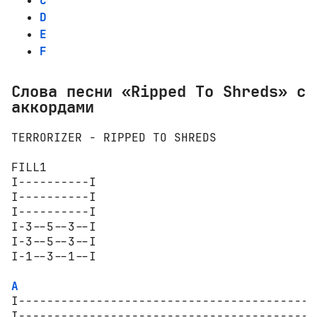
C
D
E
F
Слова песни «Ripped To Shreds» с
аккордами
TERRORIZER - RIPPED TO SHREDS

FILL1 

I----------I

I----------I

I----------I

I-3--5--3--I

I-3--5--3--I

I-1--3--1--I

A
I-------------------------------------------
I-------------------------------------------