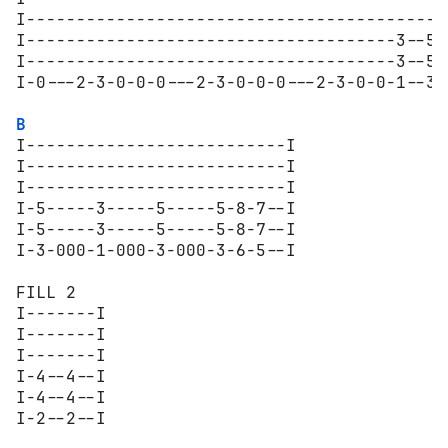
I-------------------------------------------
I-------------------------------------3--5--
I-------------------------------------3--5--
I-0---2-3-0-0-0---2-3-0-0-0---2-3-0-0-1--3--
B
I--------------------------I

I--------------------------I

I--------------------------I

I-5-----3-----5-----5-8-7--I

I-5-----3-----5-----5-8-7--I

I-3-000-1-000-3-000-3-6-5--I

FILL 2

I-------I

I-------I

I-------I

I-4--4--I

I-4--4--I

I-2--2--I
