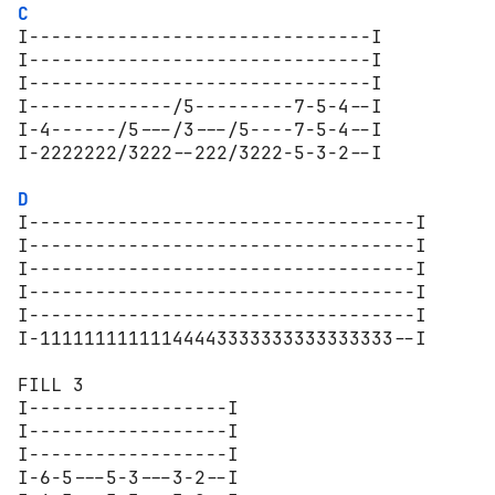
C
I-------------------------------I

I-------------------------------I

I-------------------------------I

I-------------/5---------7-5-4--I

I-4------/5---/3---/5----7-5-4--I

I-2222222/3222--222/3222-5-3-2--I

D
I-----------------------------------I

I-----------------------------------I

I-----------------------------------I

I-----------------------------------I

I-----------------------------------I

I-11111111111144443333333333333333--I

FILL 3

I------------------I

I------------------I

I------------------I

I-6-5---5-3---3-2--I
