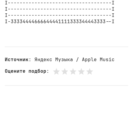
I-----------------------------------I

I-----------------------------------I

I-----------------------------------I

I-33334444666644441111333344443333--I

Источник
: Яндекс Музыка / Apple Music
Оцените подбор
: