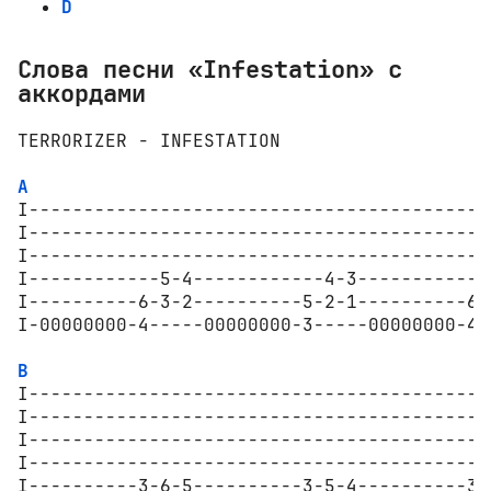
D
Слова песни «Infestation» с
аккордами
TERRORIZER - INFESTATION

A
I------------------------------------------
I------------------------------------------
I------------------------------------------
I------------5-4------------4-3------------
I----------6-3-2----------5-2-1----------6-
I-00000000-4-----00000000-3-----00000000-4-
B
I------------------------------------------
I------------------------------------------
I------------------------------------------
I------------------------------------------
I----------3-6-5----------3-5-4----------3-