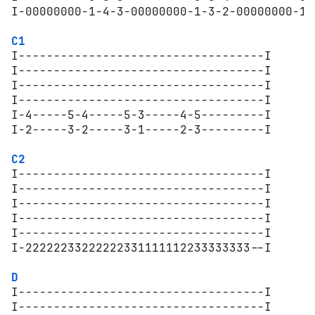
I-00000000-1-4-3-00000000-1-3-2-00000000-1-
C1
I-----------------------------------I

I-----------------------------------I

I-----------------------------------I

I-----------------------------------I

I-4-----5-4-----5-3-----4-5---------I

I-2-----3-2-----3-1-----2-3---------I

C2
I-----------------------------------I

I-----------------------------------I

I-----------------------------------I

I-----------------------------------I

I-----------------------------------I

I-22222233222222331111112233333333--I

D
I-----------------------------------I

I-----------------------------------I
