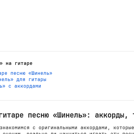
» на гитаре
аре песню «Шинель»
нель» для гитары
ль» с аккордами
гитаре песню «Шинель»: аккорды, 
знакомимся с оригинальными аккордами, которы
 оценим, реально ли научиться играть эту пес