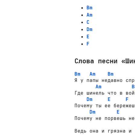
Bm
Am
C
Dm
E
F
Слова песни «Ши
Bm
Am
Bm
Я у папы недавно спр
Am
B
Где шинель что в вой
Dm
E
F
Почему ты ее бережешь
Dm
E
Почему не порвешь не
Ведь она и грязна и 