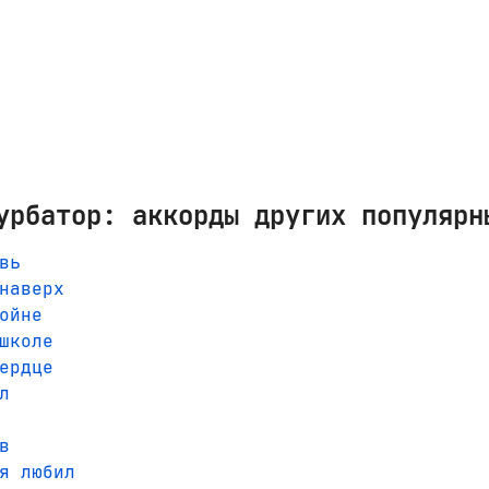
урбатор: аккорды других популярн
вь
наверх
ойне
школе
ердце
л
в
я любил