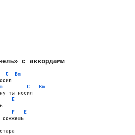
нель» с аккордами
C
Bm
осил

m
C
Bm
ну ты носил

E


F
E
 сожжешь

стара 
