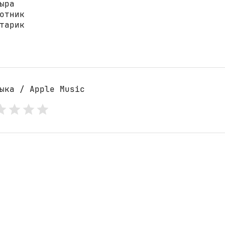
ыра 

отник

тарик

ыка / Apple Music