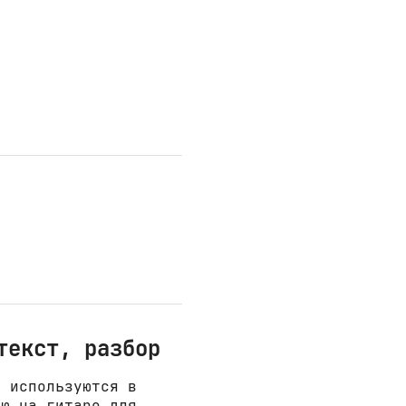
текст, разбор
е используются в
ню на гитаре для