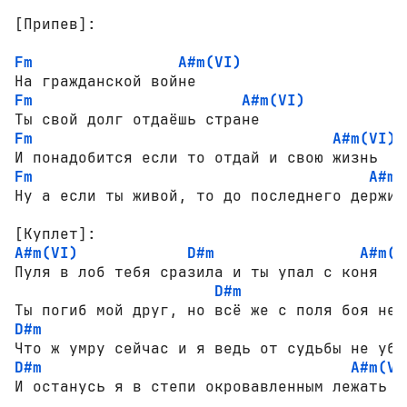
[Припев]:
Fm
A#m(VI)
Fm
A#m(VI)
Fm
A#m(VI)
Fm
A#m(
[Куплет]:
A#m(VI)
D#m
A#m(V
Пуля в лоб тебя сразила и ты упал с коня

D#m
D#m
D#m
A#m(VI
И останусь я в степи окровавленным лежать
