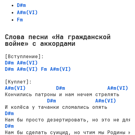
D#m
A#m(VI)
Fm
Слова песни «На гражданской
войне» с аккордами
[Вступление]:
D#m
A#m(VI)
D#m
A#m(VI)
Fm
A#m(VI)
[Куплет]:
A#m(VI)
D#m
A#m(VI)
Кончились патроны и нам нечем стрелять

D#m
A#m(VI)
D#m
A
D#m
Нам бы сделать суицид, но чтим мы Родины нак