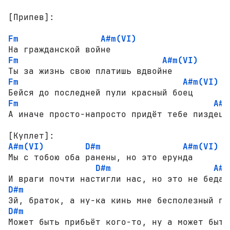
[Припев]:
Fm
A#m(VI)
Fm
A#m(VI)
Fm
A#m(VI)
Fm
A#m
[Куплет]:
A#m(VI)
D#m
A#m(VI)
Мы с тобою оба ранены, но это ерунда

D#m
A#m
D#m
D#m
Может быть прибьёт кого-то, ну а может быть 