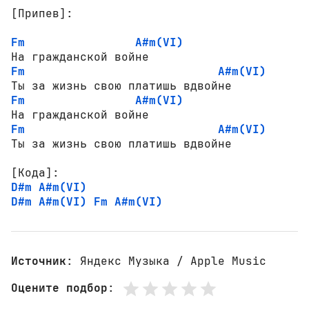
[Припев]:
Fm
A#m(VI)
Fm
A#m(VI)
Fm
A#m(VI)
Fm
A#m(VI)
[Кода]:
D#m
A#m(VI)
D#m
A#m(VI)
Fm
A#m(VI)
Источник
: Яндекс Музыка / Apple Music
Оцените подбор
: