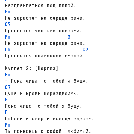
Fm
C7
Fm
G
Cm
C7
Прольется пламенной смолой.

Fm
C7
G
F
Fm