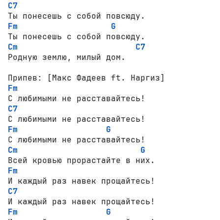
C7
Fm
G
Cm
C7
Родную землю, милый дом.

Fm
C7
Fm
G
Cm
G
Fm
C7
Fm
G