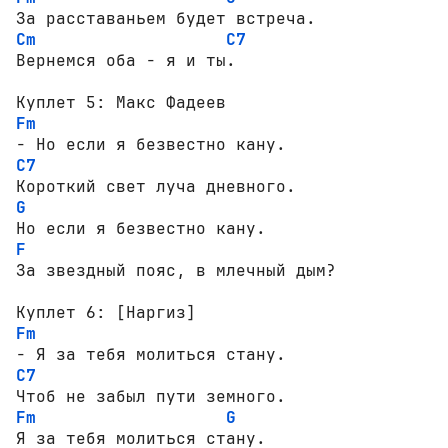
Cm
C7
Вернемся оба - я и ты.

Fm
C7
G
F
За звездный пояс, в млечный дым?

Fm
C7
Fm
G