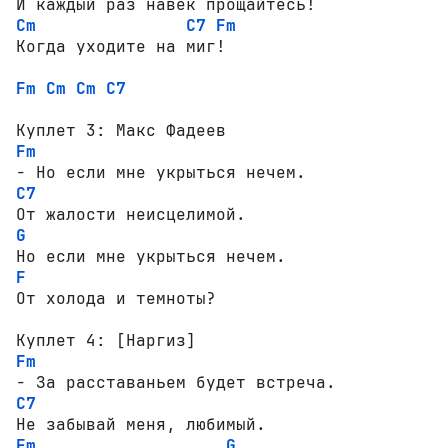
Cm
C7
Fm
Когда уходите на миг!

Fm
Cm
Cm
C7
Fm
C7
G
F
От холода и темноты?

Fm
C7
Fm
G