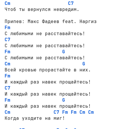
Cm
C7
Чтоб ты вернулся невредим.

Fm
C7
Fm
G
Cm
G
Fm
C7
Fm
G
Cm
C7
Fm
Fm
Cm
Cm
Когда уходите на миг! 
