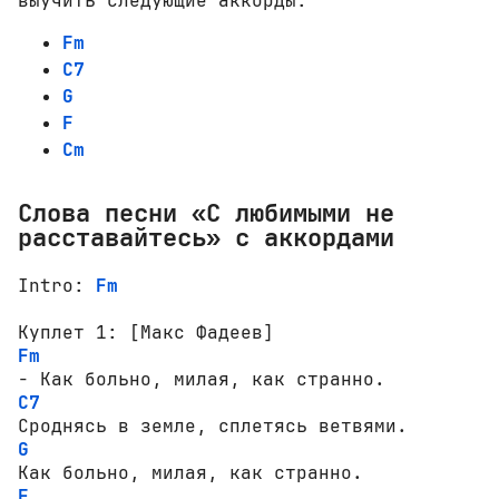
выучить следующие аккорды:
Fm
C7
G
F
Cm
Слова песни «С любимыми не
расставайтесь» с аккордами
Intro: 
Fm
Fm
C7
G
F