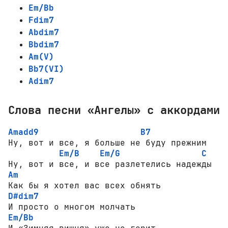
Em/Bb
Fdim7
Abdim7
Bbdim7
Am(V)
Bb7(VI)
Adim7
Слова песни «Ангелы» с аккордами
Amadd9
B7
Ну, вот и все, я больше не буду прежним

Em/B
Em/G
C
Am
D#dim7
Em/Bb