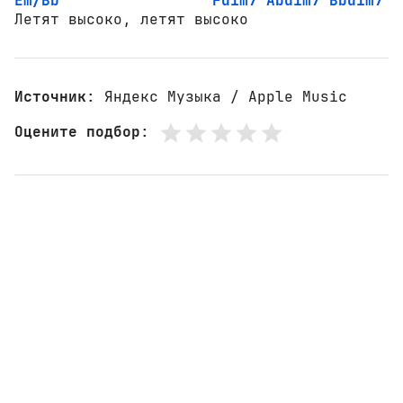
Em/Bb
Fdim7
Abdim7
Bbdim7
Летят высоко, летят высоко
Источник
: Яндекс Музыка / Apple Music
Оцените подбор
: