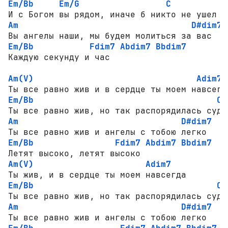
Em/Bb
Em/G
C
Am
D#dim7
Em/Bb
Fdim7
Abdim7
Bbdim7
Каждую секунду и час

Am(V)
Adim7
Em/Bb
C
Am
D#dim7
Em/Bb
Fdim7
Abdim7
Bbdim7
Am(V)
Adim7
Em/Bb
C
Am
D#dim7