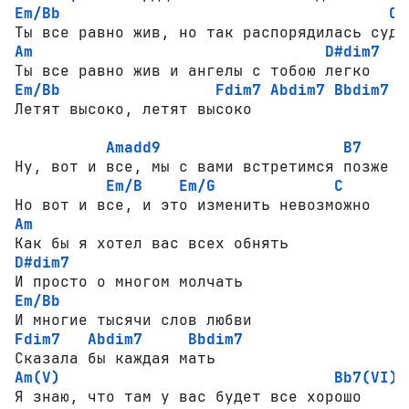
Em/Bb
C
Am
D#dim7
Em/Bb
Fdim7
Abdim7
Bbdim7
Летят высоко, летят высоко

Amadd9
B7
Ну, вот и все, мы с вами встретимся позже

Em/B
Em/G
C
Am
D#dim7
Em/Bb
Fdim7
Abdim7
Bbdim7
Am(V)
Bb7(VI)