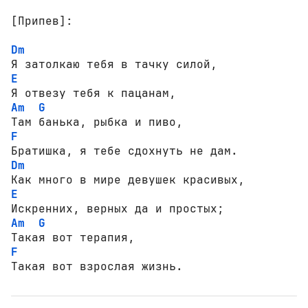
[Припев]:
Dm
E
Am
G
F
Dm
E
Am
G
F
Такая вот взрослая жизнь.