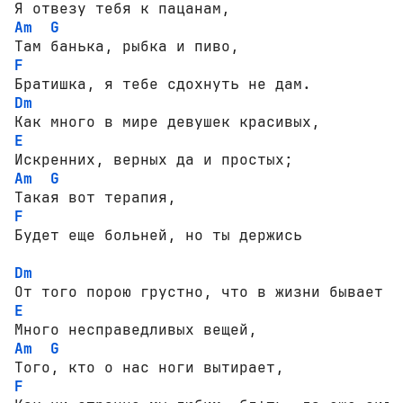
Am
G
F
Dm
E
Am
G
F
Dm
E
Am
G
F