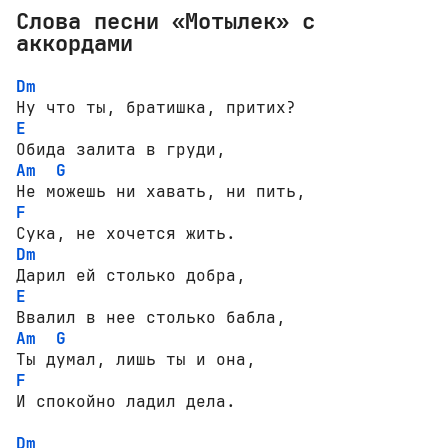
Слова песни «Мотылек» с
аккордами
Dm
E
Am
G
F
Dm
E
Am
G
F
И спокойно ладил дела.

Dm