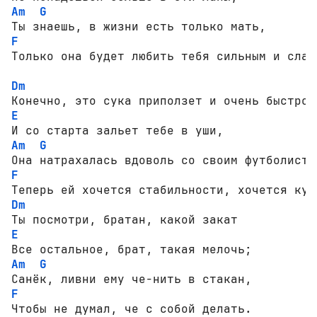
Am
G
F
Только она будет любить тебя сильным и слабы
Dm
E
Am
G
F
Dm
E
Am
G
F
Чтобы не думал, че с собой делать.
