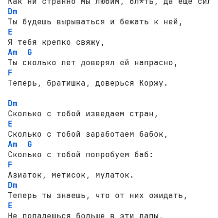
Dm
E
Am
G
F
Теперь, братишка, доверься Коржу.

Dm
E
Am
G
F
Dm
E