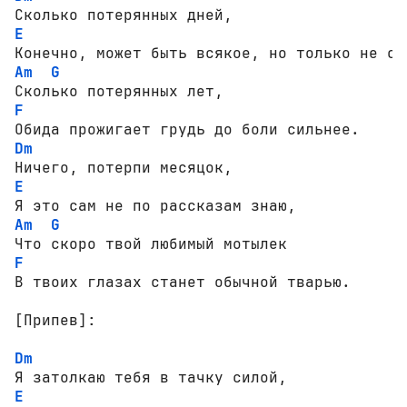
E
Am
G
F
Dm
E
Am
G
F
В твоих глазах станет обычной тварью.

[Припев]:
Dm
E