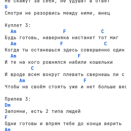
G
Смотри не разорвись между ними, юнец

Куплет 3:

Am
F
C
Будь готовь, наверняка настанет тот миг

Am
F
C
Когда ты останешься здесь совершенно один

Am
F
И те на кого ровнялся набили кошельки

C
И вроде всем вокруг плевать свернешь ли с пу
Am
F
Чтобы на своём стоять уже и нет больше вески
Dm
F
Am