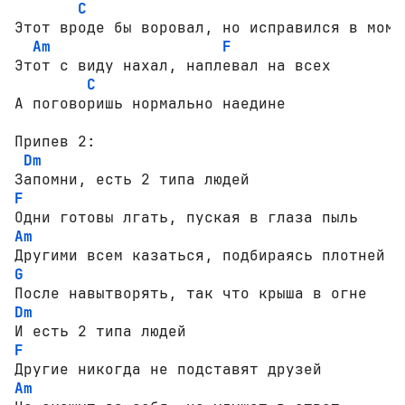
C
Этот вроде бы воровал, но исправился в момен
Am
F
Этот с виду нахал, наплевал на всех

C
А поговоришь нормально наедине

Припев 2:

Dm
F
Am
G
Dm
F
Am