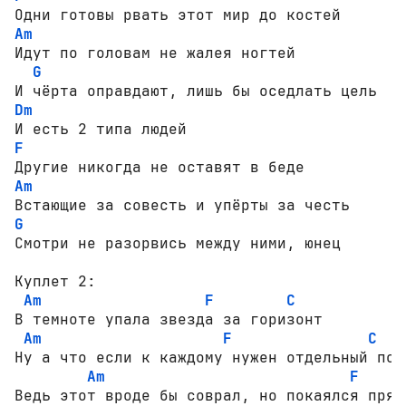
Am
Идут по головам не жалея ногтей

G
Dm
F
Am
G
Смотри не разорвись между ними, юнец

Куплет 2:

Am
F
C
В темноте упала звезда за горизонт

Am
F
C
Ну а что если к каждому нужен отдельный подх
Am
F
Ведь этот вроде бы соврал, но покаялся прям 