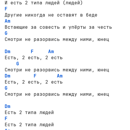
F
Am
G
Смотри не разорвись между ними, юнец

Dm
F
Am
Есть, 2 есть, 2 есть

G
Dm
F
Am
G
Смотри не разорвись между ними, юнец

Dm
F