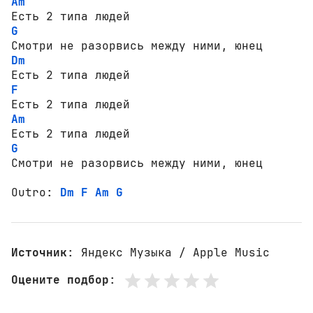
Am
G
Dm
F
Am
G
Смотри не разорвись между ними, юнец

Outro: 
Dm
F
Am
G
Источник
: Яндекс Музыка / Apple Music
Оцените подбор
: