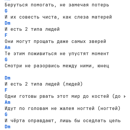
G
Dm
F
Am
G
Смотри не разорвись между ними, юнец

Dm
F
Am
G
Dm