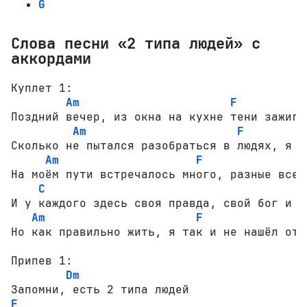
G
Слова песни «2 типа людей» с
аккордами
Куплет 1:

Am
F
Поздний вечер, из окна на кухне тени зажигаю
Am
F
Сколько не пытался разобраться в людях, я ус
Am
F
На моём пути встречалось много, разные все

C
И у каждого здесь своя правда, свой бог и св
Am
F
Но как правильно жить, я так и не нашёл отве
Припев 1:

Dm
F