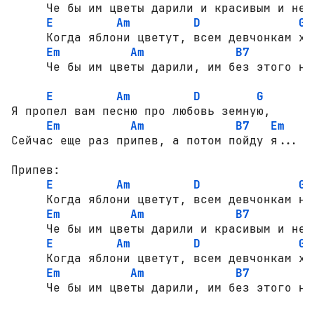
     Че бы им цветы дарили и красивым и не к
E
Am
D
G
     Когда яблони цветут, всем девчонкам хоч
Em
Am
B7
     Че бы им цветы дарили, им без этого не 
E
Am
D
G
Я пропел вам песню про любовь земную,

Em
Am
B7
Em
Сейчас еще раз припев, а потом пойду я...

Припев:

E
Am
D
G
     Когда яблони цветут, всем девчонкам нра
Em
Am
B7
     Че бы им цветы дарили и красивым и не к
E
Am
D
G
     Когда яблони цветут, всем девчонкам хоч
Em
Am
B7
     Че бы им цветы дарили, им без этого не