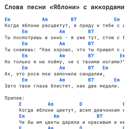
Слова песни «Яблони» с аккордами
Em
Am
B7
Em
Когда яблони расцветут, я приду к тебе с цве
Em
Am
B7
Ты посмотришь в окно - я уже тут, стою с бо
Em
Am
B7
Ты скажешь: "Как хорошо, что ты пришел с цве
Em
Am
B7
Em
Но только я не пойму, че с твоими ногами?"

Em
Am
B7
Em
Ах, это роса мои замочила сандалии,

Em
Am
B7
Em
Зато твои глаза блестят, как две медали.

Припев:

E
Am
D
G
     Когда яблони цветут, всем девчонкам нра
Em
Am
B7
     Че бы им цветы дарили и красивым и не к
E
Am
D
G