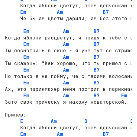
     Когда яблони цветут, всем девчонкам хоч
Em
Am
B7
     Че бы им цветы дарили, им без этого не 
Em
Am
B7
Когда яблони расцветут, я приду к тебе с цве
Em
Am
B7
Ты посмотришь в окно - я уже тут со стрижен
Em
Am
B7
Ты скажешь: "Как хорошо, что ты пришел с цве
Em
Am
B7
E
Но только я не пойму, че с твоими волосами?"
Em
Am
B7
Ах, это парикмахер меня постриг в парикмахер
Em
Am
B7
Em
Зато свою прическу я нахожу новаторской.

Припев:

E
Am
D
G
     Когда яблони цветут, всем девчонкам нра
Em
Am
B7