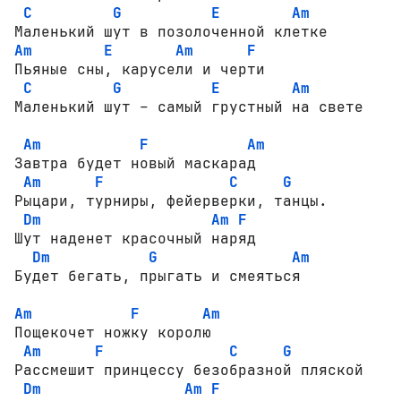
C
G
E
Am
Am
E
Am
F
Пьяные сны, карусели и черти

C
G
E
Am
Маленький шут – самый грустный на свете

Am
F
Am
Завтра будет новый маскарад

Am
F
C
G
Рыцари, турниры, фейерверки, танцы.

Dm
Am
F
Шут наденет красочный наряд

Dm
G
Am
Будет бегать, прыгать и смеяться

Am
F
Am
Пощекочет ножку королю

Am
F
C
G
Рассмешит принцессу безобразной пляской

Dm
Am
F