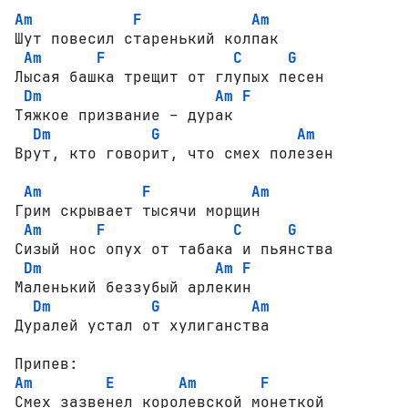
Am
F
Am
Шут повесил старенький колпак 

Am
F
C
G
Лысая башка трещит от глупых песен

Dm
Am
F
Тяжкое призвание – дурак

Dm
G
Am
Врут, кто говорит, что смех полезен

Am
F
Am
Грим скрывает тысячи морщин  

Am
F
C
G
Сизый нос опух от табака и пьянства

Dm
Am
F
Маленький беззубый арлекин

Dm
G
Am
Дуралей устал от хулиганства

Am
E
Am
F
Смех зазвенел королевской монеткой
