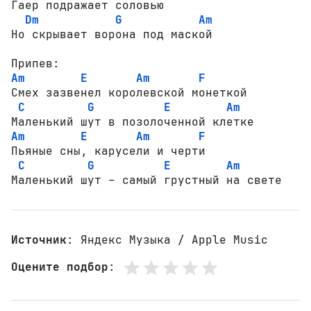
Гаер подражает соловью

Dm
G
Am
Но скрывает ворона под маской

Am
E
Am
F
Смех зазвенел королевской монеткой

C
G
E
Am
Am
E
Am
F
Пьяные сны, карусели и черти

C
G
E
Am
Маленький шут – самый грустный на свете
Источник
: Яндекс Музыка / Apple Music
Оцените подбор
: