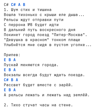
С# 
C#
A
B
1. Шум стих и тишина

Вошла тихонько с крыши еле дыша...

Рельсы ждут отправки пути

С перрона №8 будет идти

В дальний путь воскресного дня

Покинет город поезд "Питер-Москва".

"Девушка в красном" тонком плаще

Улыбнётся мне сидя в пустом уголке...

E
B
A
E
B
A
C#
B
A
E
B
A
А рельсы лежать и лежать над землёй.

2. Тихо стучат часы на стене.
