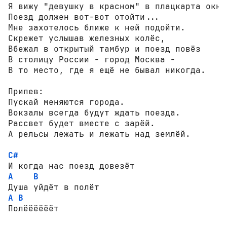
Я вижу "девушку в красном" в плацкарта окне.
Поезд должен вот-вот отойти...

Мне захотелось ближе к ней подойти.

Скрежет услышав железных колёс,

Вбежал в открытый тамбур и поезд повёз

В столицу России - город Москва -

В то место, где я ещё не бывал никогда.

Припев:

Пускай меняются города.

Вокзалы всегда будут ждать поезда.

Рассвет будет вместе с зарёй.

А рельсы лежать и лежать над землёй.

C#
A
B
A
B
Полёёёёёёт