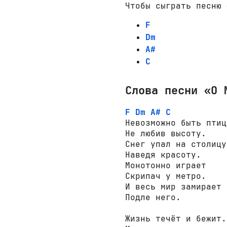
Чтобы сыграть песню 
F
Dm
A#
C
Слова песни «О 
F
Dm
A#
C
Невозможно быть птиц
Не любив высоту.

Снег упал на столицу,
Наведя красоту.

Монотонно играет

Скрипач у метро.

И весь мир замирает

Подле него.

Жизнь течёт и бежит.
