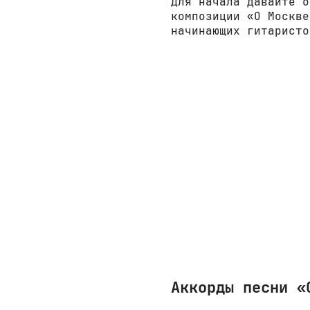
Для начала давайте о
композиции «О Москве
начинающих гитаристо
Аккорды песни «