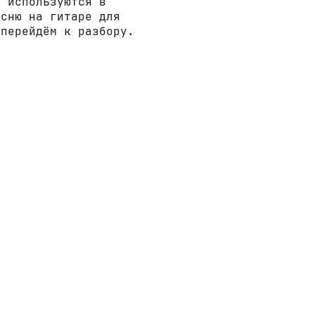
е используются в
есню на гитаре для
 перейдём к разбору.