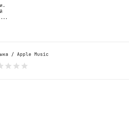
.



...

ыка / Apple Music