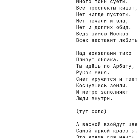
Много тонн суеты.

Все проспекты кишат,

Нет нигде пустоты.

Нет печали и зла,

Нет и долгих обид.

Ведь зимою Москва

Всех заставит любить!
Над вокзалами тихо

Плывут облака.

Ты идёшь по Арбату,

Рукою маня.

Снег кружится и тает,
Коснувшись земли.

И метро заполняют

Люди внутри.

(тут соло)

А весной взойдут цвет
Самой яркой красоты.

Это время для мечты,
