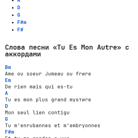
A
D
G
F#m
F#
Слова песни «Tu Es Mon Autre» с
аккордами
Bm
Em
A
D
G
F#m