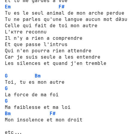
Em
F#
Tu es le seul animal de mon arche perdue 

Tu ne parles qu'une langue aucun mot dйзu 

Celle qui fait de toi mon autre 

L'ктrе reconnu 

Il n'y a rien а comprendre 

Et que passe l'intrus 

Qui n'en pourra rien attendre 

Car je suis seule а les entendre 

Les silences et quand j'en tremble 

G
Bm
G
G
Bm
F#
Mon insolence et mon droit 

etc... 
