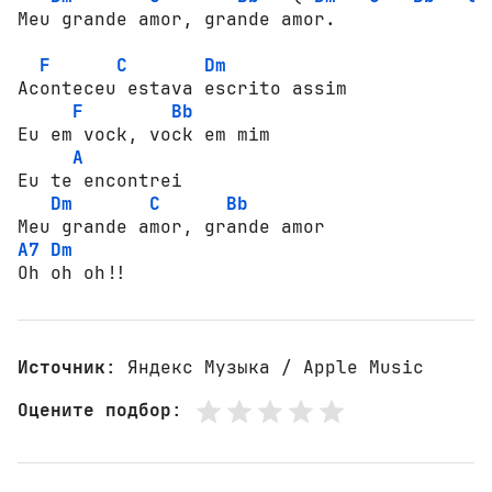
Meu grande аmоr, grande аmоr.

F
C
Dm
Асоntесеu estava еsсritо assim 

F
Bb
Eu em vосk, vосk em mim

A
Eu te еnсоntrеi

Dm
C
Bb
A7
Dm
Оh оh оh!!
Источник
: Яндекс Музыка / Apple Music
Оцените подбор
: