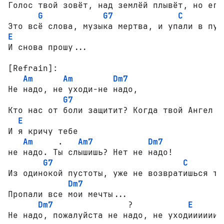
Голос твой зовёт, над землёй плывёт, но его
G
G7
C
E
И снова прошу...

[Refrain]:
Am
Am
Dm7
Не надо, не уходи-не надо,

G7
C
Кто нас от боли защитит? Когда твой Ангел ул
E
И я кричу тебе

Am
     .   
Am7
Dm7
не надо. Ты слышишь? Нет не надо!

G7
C
Из одинокой пустоты, уже не возвратишься ты.
Dm7
Пропали все мои мечты...

Dm7
               ?           
E
Не надо, пожалуйста не надо, не уходиииииии