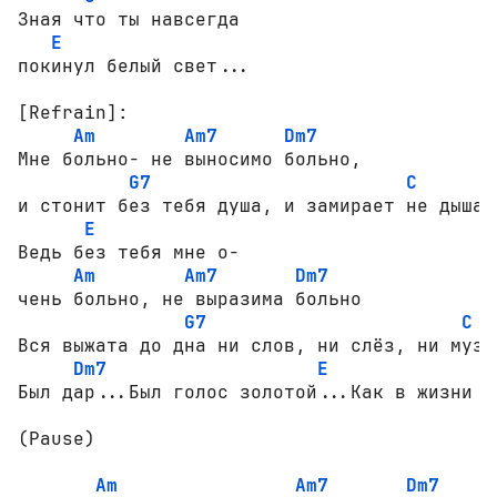
Зная что ты навсегда

E
покинул белый свет...

[Refrain]:
Am
Am7
Dm7
Мне больно- не выносимо больно,

G7
C
и стонит без тебя душа, и замирает не дыша

E
Ведь без тебя мне о-

Am
Am7
Dm7
чень больно, не выразима больно

G7
C
Вся выжата до дна ни слов, ни слёз, ни музы
Dm7
E
Был дар...Был голос золотой...Как в жизни то
(Pause)

Am
Am7
Dm7