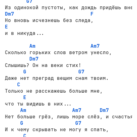
G7
Dm7
F
E
и в никуда...

Am
Am7
Сколько горьких слов ветром унесло,

Dm7
Слышишь? Он на веки стих!

G
G7
Даже нет преград вещим снам твоим.

C
Только не расскажешь больше мне,

E
что ты видишь в них...

Am
Am7
Dm7
Нет больше грёз, лишь море слёз, и счастья т
G
G7
И к чему скрывать не могу я спать,

C