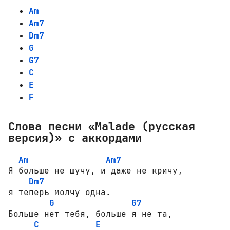
Am
Am7
Dm7
G
G7
C
E
F
Слова песни «Malade (русская
версия)» с аккордами
Am
Am7
Я больше не шучу, и даже не кричу,

Dm7
я теперь молчу одна.

G
G7
Больше нет тебя, больше я не та,

C
E