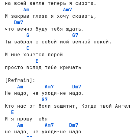
на всей земле теперь я сирота.

Am
Am7
И закрыв глаза я хочу сказать,

Dm7
что вечно буду тебя ждать.

G
G7
Ты забрал с собой мой земной покой.

C
И мне хочется порой

E
просто вслед тебе кричать

[Refrain]:
Am
Am7
Dm7
Не надо, не уходи-не надо.

G7
Кто нас от боли защитит, Когда твой Ангел ул
E
И я прошу тебя

Am
Am7
Dm7
не надо, не уходи-не надо
