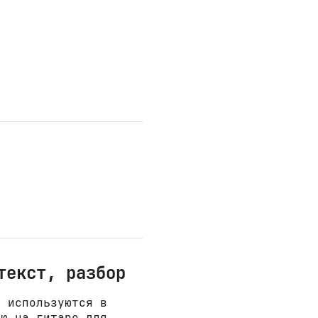
текст, разбор
е используются в
ню на гитаре для