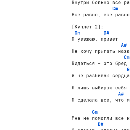
Внутри больно все ра
Cm
[Куплет 2]:
Gm
D#
Я уезжаю, привет

A#
Не хочу прыгать назад
Cm
Видеться – это бред

G
Я не разбиваю сердца

Я лишь выбираю себя

A#
Я сделала все, что м
Gm
Мне не помогли все к
D#