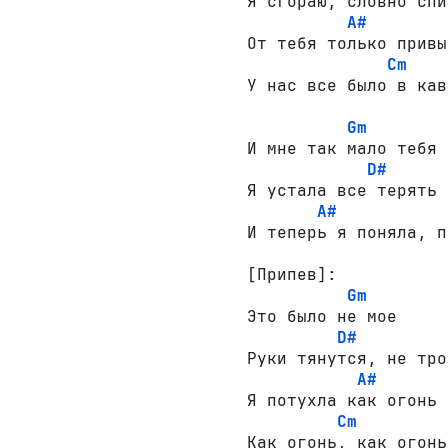
Я сгораю, словно спи
A#
От тебя только привы
Cm
У нас все было в кав
Gm
И мне так мало тебя

D#
Я устала все терять

A#
И теперь я поняла, п
[Припев]:
Gm
Это было не мое

D#
Руки тянутся, не трон
A#
Я потухла как огонь

Cm
Как огонь, как огонь 