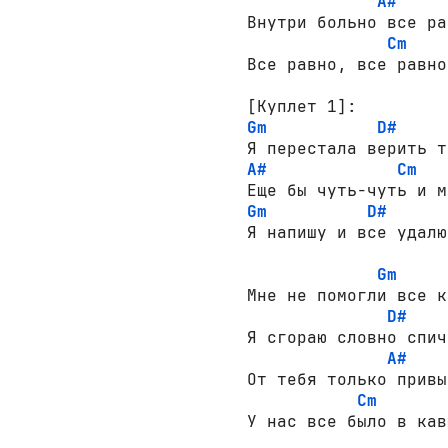
A#
Внутри больно все ра
Cm
Все равно, все равно
[Куплет 1]:
Gm
D#
A#
Cm
Gm
D#
Я напишу и все удалю
Gm
Мне не помогли все к
D#
Я сгораю словно спичк
A#
От тебя только привы
Cm
У нас все было в кав