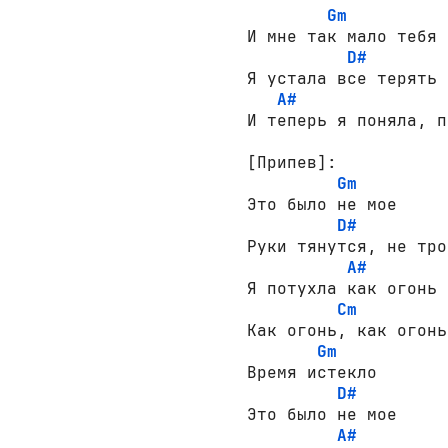
Gm
И мне так мало тебя

D#
Я устала все терять

A#
И теперь я поняла, п
[Припев]:
Gm
Это было не мое

D#
Руки тянутся, не трон
A#
Я потухла как огонь

Cm
Как огонь, как огонь 
Gm
Время истекло

D#
Это было не мое

A#