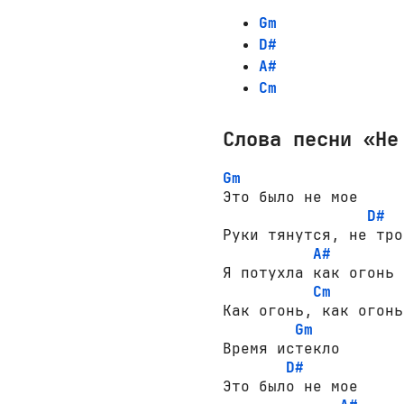
Gm
D#
A#
Cm
Слова песни «Не
Gm
Это было не мое

D#
Руки тянутся, не трон
A#
Я потухла как огонь

Cm
Как огонь, как огонь 
Gm
Время истекло

D#
Это было не мое
