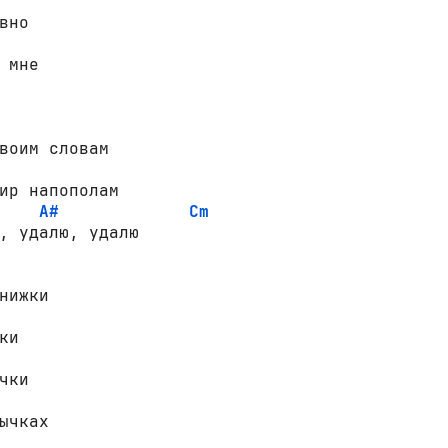
вно

 мне

A#
Cm
, удалю, удалю

нижки

и

чки

ычках
