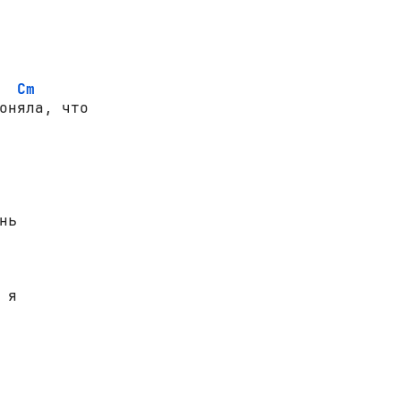
Cm
оняла, что

ь

я
