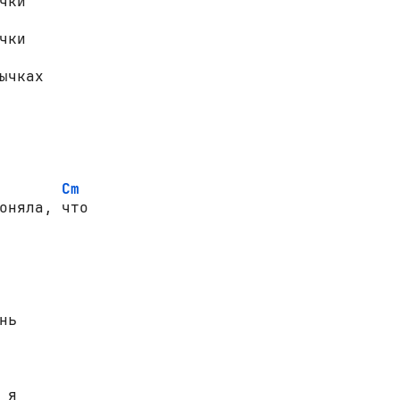
чки

чки

ычках

Cm
оняла, что

ь

я
