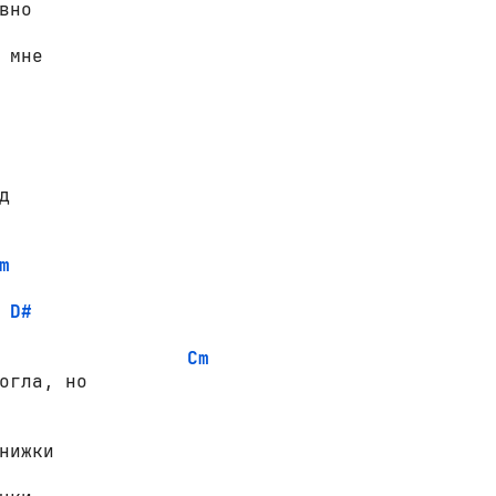
вно



m
D#
Cm
огла, но

нижки
