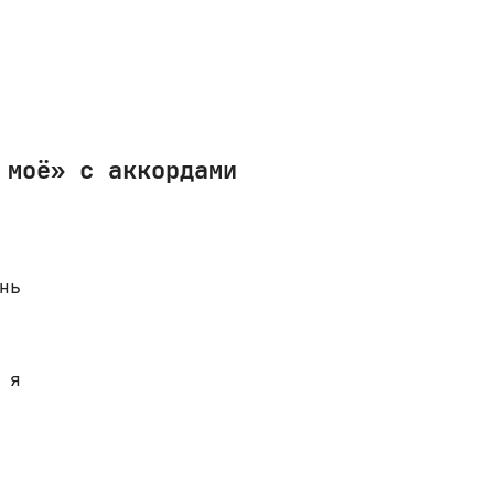
 моё» с аккордами
ь

я
