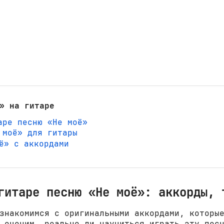
» на гитаре
аре песню «Не моё»
 моё» для гитары
оё» с аккордами
гитаре песню «Не моё»: аккорды, 
знакомимся с оригинальными аккордами, которы
 оценим, реально ли научиться играть эту пес