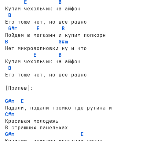
E
B
Купим чехольчик на айфон

B
Его тоже нет, но все равно

G#m
E
B
B
G#m
Нет микроволновки ну и что

E
B
Купим чехольчик на айфон

B
Его тоже нет, но все равно

[Припев]:
G#m
E
C#m
Красивая молодежь

G#m
E