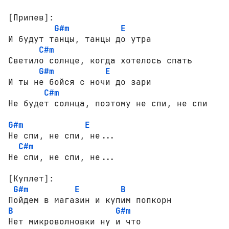
[Припев]:
G#m
E
И будут танцы, танцы до утра

C#m
Светило солнце, когда хотелось спать

G#m
E
И ты не бойся с ночи до зари

C#m
G#m
E
Не спи, не спи, не...

C#m
Не спи, не спи, не...

[Куплет]:
G#m
E
B
B
G#m
Нет микроволновки ну и что
