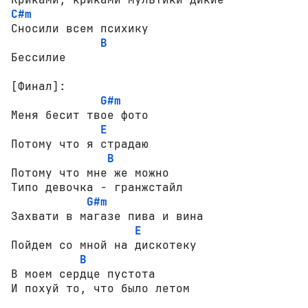
C#m
Сносили всем психику

B
[Финал]:
G#m
Меня бесит твое фото

E
Потому что я страдаю

B
Потому что мне же можно

Типо девочка - гранжстайл

G#m
Захвати в магазе пива и вина

E
Пойдем со мной на дискотеку

B
В моем сердце пустота

И похуй то, что было летом