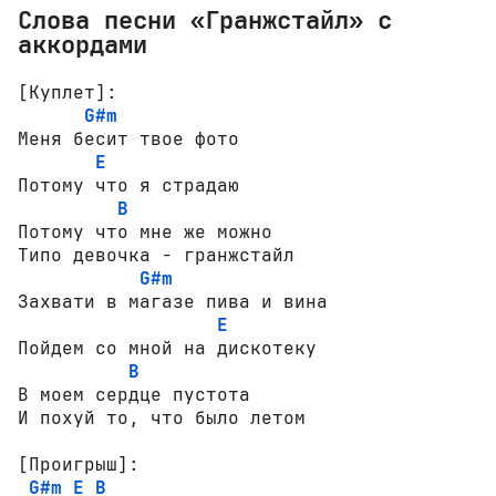
Слова песни «Гранжстайл» с
аккордами
[Куплет]:
G#m
Меня бесит твое фото

E
Потому что я страдаю

B
Потому что мне же можно

Типо девочка - гранжстайл

G#m
Захвати в магазе пива и вина

E
Пойдем со мной на дискотеку

B
В моем сердце пустота

И похуй то, что было летом

[Проигрыш]:
G#m
E
B