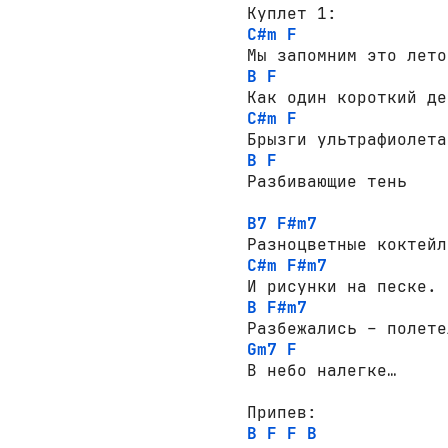
C#m
F
B
F
C#m
F
B
F
Разбивающие тень

B7
F#m7
C#m
F#m7
B
F#m7
Gm7
F
В небо налегке…

B
F
F
B