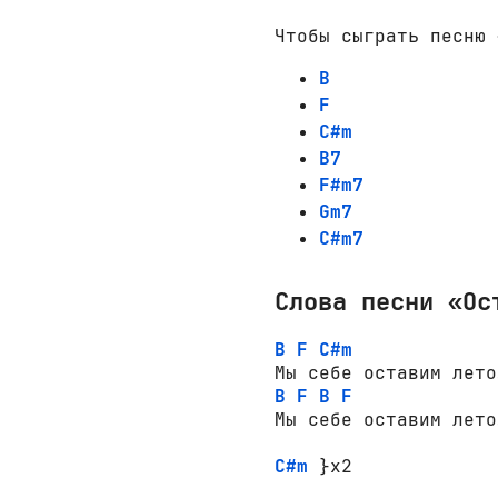
Чтобы сыграть песню 
B
F
C#m
B7
F#m7
Gm7
C#m7
Слова песни «Ос
B
F
C#m
B
F
B
F
Мы себе оставим лето
C#m
 }x2 
