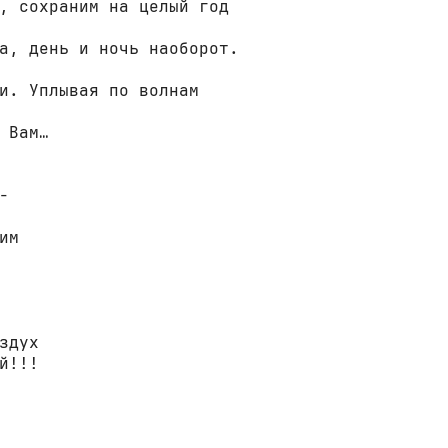
 Вам…



м

здух

й!!!
