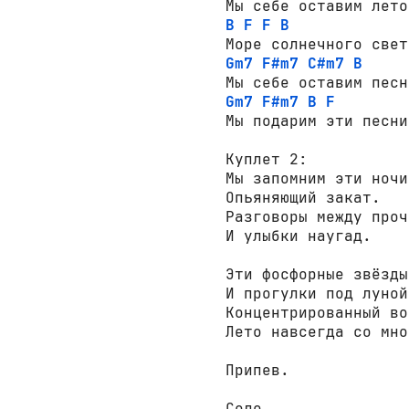
B
F
F
B
Gm7
F#m7
C#m7
B
Gm7
F#m7
B
F
Мы подарим эти песни
Куплет 2:

Мы запомним эти ночи-
Опьяняющий закат.

Разговоры между прочи
И улыбки наугад.

Эти фосфорные звёзды

И прогулки под луной

Концентрированный во
Лето навсегда со мно
Припев.

Соло
