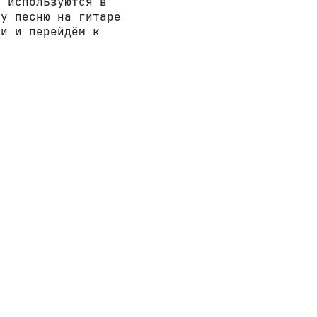
е используются в
ту песню на гитаре
ни и перейдём к