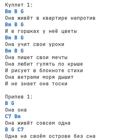
Bm
B
G
Bm
B
G
Bm
B
G
Bm
B
G
Она пишет свои мечты

Она любит гулять по крыше

И рисует в блокноте стихи

Она ветрами моря дышит

И не знает она тоски

B
G
C7
Bm
B
G
C7