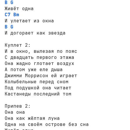
B
G
C7
Bm
B
G
И догорает как звезда

Куплет 2:

И в окно, вылезая по пояс

С двадцать первого этажа

Она жадно глотает воздух

А потом уже еле дыша

Джимми Моррисон ей играет

Колыбельные перед сном

Под подушкой она читает

Кастанеды последний том

Припев 2:

Она она

Она как жёлтая луна

Одна на своём острове без сна
