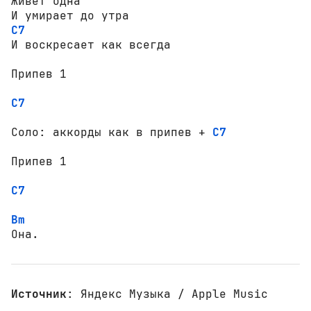
Живёт одна

C7
И воскресает как всегда

Припев 1

C7
Соло: аккорды как в припев + 
C7
Припев 1

C7
Bm
Она.
Источник
: Яндекс Музыка / Apple Music