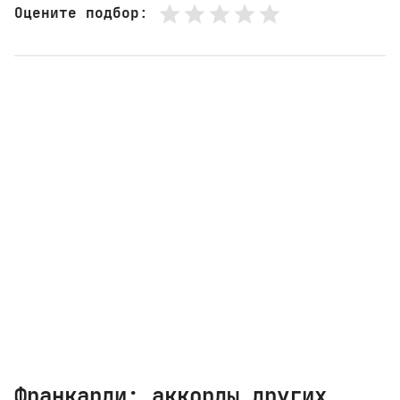
Оцените подбор
:
Франкарди: аккорды других