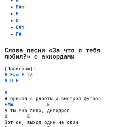
A
F#m
E
D
C#m
F#
Слова песни «За что я тебя
любил?» с аккордами
[Проигрыш]:
A
F#m
E
A
D
E
A
F#m
E
D
E