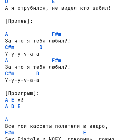
D
E
А я отрубился, не видел кто забил!

[Припев]:
A
F#m
C#m
D
A
F#m
C#m
D
[Проигрыш]:
A
E
A
D
E
A
F#m
E