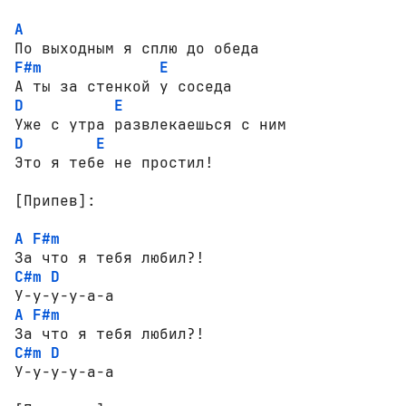
A
F#m
E
D
E
D
E
Это я тебе не простил!

[Припев]:
A
F#m
C#m
D
A
F#m
C#m
D