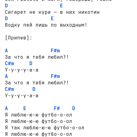
D
E
D
E
Водку пей лишь по выходным!

[Припев]:
A
F#m
C#m
D
A
F#m
C#m
D
A
E
F#
D
Я люблю-ю-ю футбо-о-ол

Я люблю-ю-ю футбо-о-ол

Я так люблю-ю-ю футбо-о-ол

Я люблю-ю-ю футбо-о-ол
