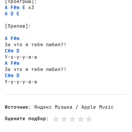
[Проигрыш]:
A
F#m
E
A
D
E
[Припев]:
A
F#m
C#m
D
A
F#m
C#m
D
У-у-у-у-а-а
Источник
: Яндекс Музыка / Apple Music
Оцените подбор
: