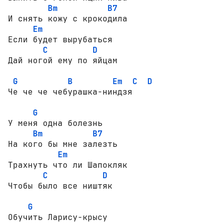
Bm
B7
И снять кожу с крокодила 

Em
Если будет вырубаться 

C
D
Дай ногой ему по яйцам 

G
B
Em
C
D
Че че че чебурашка-ниндзя 

G
У меня одна болезнь 

Bm
B7
На кого бы мне залезть 

Em
Трахнуть что ли Шапокляк 

C
D
Чтобы было все ништяк 

G
Обучить Ларису-крысу 
