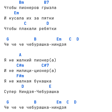
Bm
B7
Чтобы пионеров грызла 

Em
И кусала их за пятки 

C
D
Чтобы плакали ребятки 

G
B
Em
C
D
Че че че чебурашка-ниндзя 

A
Я не жалкий пионер(а) 

C#m
C#7
И не милици-ционер(а) 

F#m
Я не жалкая букашка 

D
E
Супер Ниндзя-Чебурашка 

G
B
Em
C
D
Че че че чебурашка-ниндзя