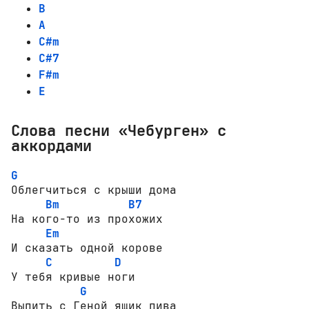
B
A
C#m
C#7
F#m
E
Слова песни «Чебурген» с
аккордами
G
Облегчиться с крыши дома 

Bm
B7
На кого-то из прохожих 

Em
И сказать одной корове 

C
D
У тебя кривые ноги 

G
Выпить с Геной ящик пива 
