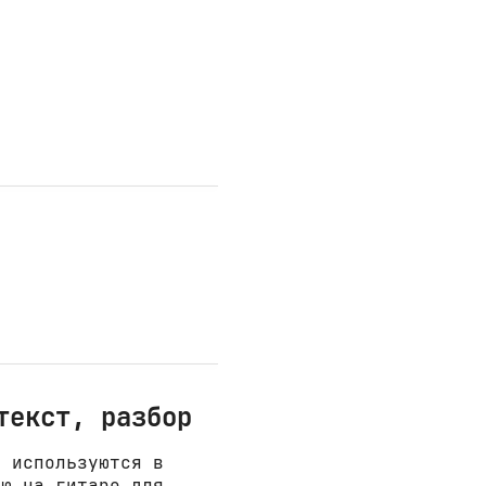
текст, разбор
е используются в
ню на гитаре для