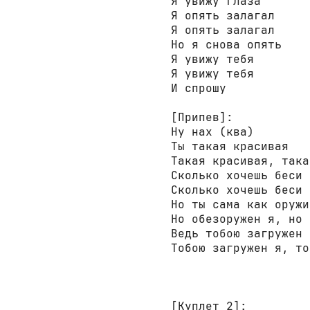
Я увижу глаза 

Я опять залагал 

Я опять залагал 

Но я снова опять 

Я увижу тебя 

Я увижу тебя 

И спрошу 

[Припев]:
Ну нах (ква) 

Ты такая красивая 

Такая красивая, така
Сколько хочешь беси 
Сколько хочешь беси 
Но ты сама как оружие
Но обезоружен я, но 
Ведь тобою загружен я
Тобою загружен я, то
[Куплет 2]: