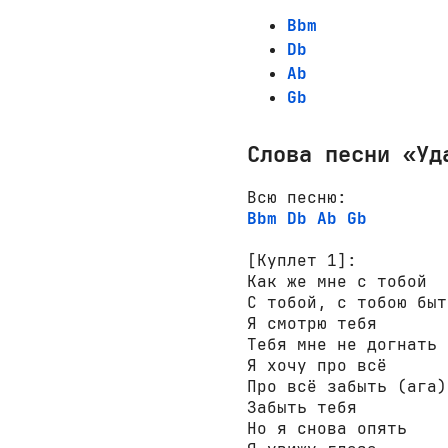
Bbm
Db
Ab
Gb
Слова песни «Уд
Bbm
Db
Ab
Gb
[Куплет 1]:
Как же мне с тобой 

С тобой, с тобою быт
Я смотрю тебя 

Тебя мне не догнать 

Я хочу про всё 

Про всё забыть (ага) 
Забыть тебя 

Но я снова опять 
