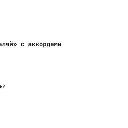
аляй» с аккордами
ь? 


