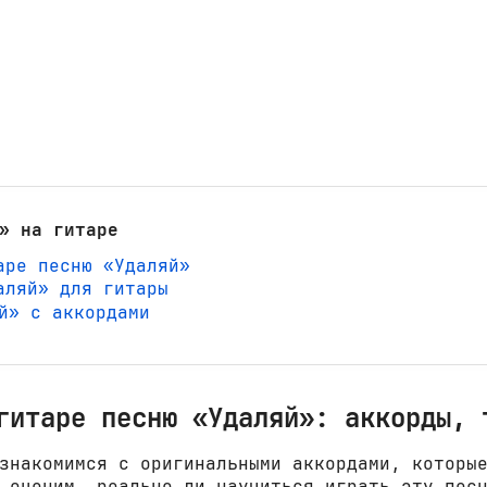
» на гитаре
аре песню «Удаляй»
аляй» для гитары
яй» с аккордами
гитаре песню «Удаляй»: аккорды, 
знакомимся с оригинальными аккордами, которы
 оценим, реально ли научиться играть эту пес