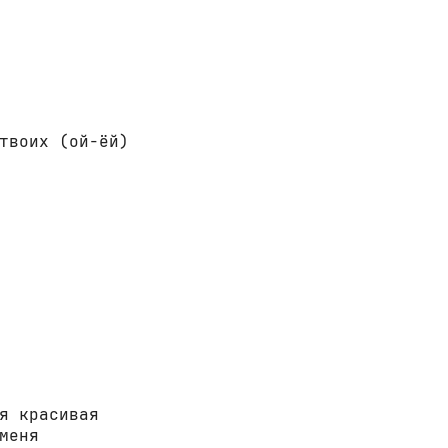
твоих (ой-ёй) 



я красивая 

меня 
