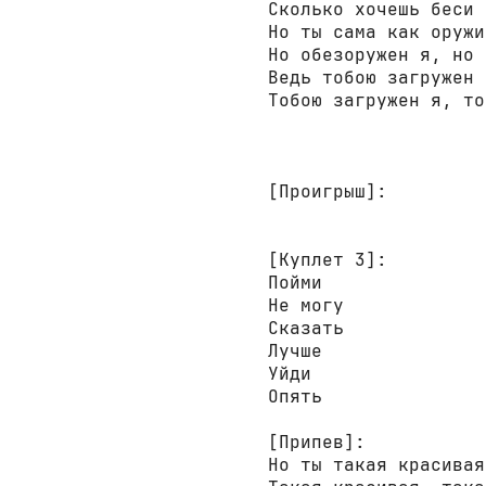
Сколько хочешь беси 
Но ты сама как оружие
Но обезоружен я, но 
Ведь тобою загружен я
Тобою загружен я, то
[Проигрыш]:
[Куплет 3]:
Пойми 

Не могу 

Сказать 

Лучше 

Уйди 

Опять 

[Припев]:
Но ты такая красивая 