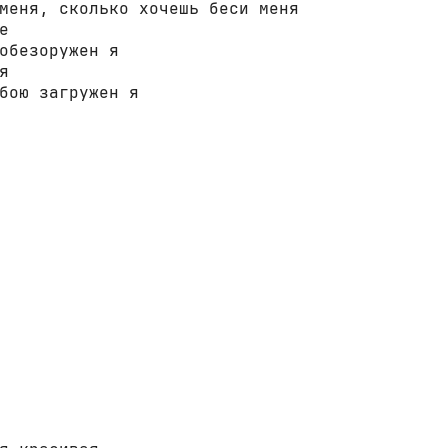
меня, сколько хочешь беси меня 

 

обезоружен я 

 

бою загружен я 


