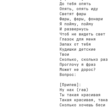
До тебя опять 

Опять, опять иду 

Светят фары 

Фары, фары, фонари 

Я пойму, пойму 

И развернусь 

Чтоб не видеть свет 
Глазок для меня 

Запах от тебя 

Кудишки детские 

Твои 

Сколько, сколько раз 
Проглочу я фраз 

Может не дорос? 

Вопрос: 

[Припев]:
Ну нах (гав) 

Ты такая красивая 

Такая красивая, така
Сколько хочешь беси 