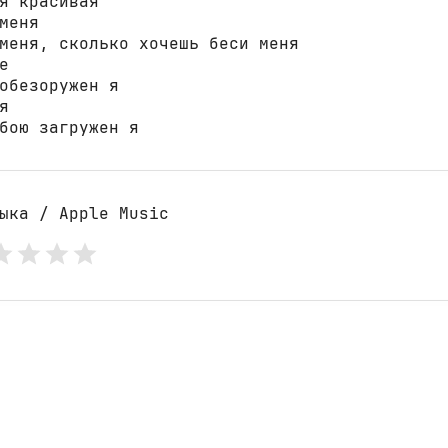
я красивая 

меня 

меня, сколько хочешь беси меня 

 

обезоружен я 

 

бою загружен я
ыка / Apple Music