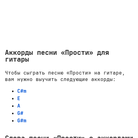
Аккорды песни «Прости» для
гитары
Чтобы сыграть песню «Прости» на гитаре,
вам нужно выучить следующие аккорды:
C#m
E
A
G#
G#m
Слова песни «Прости» с аккордами