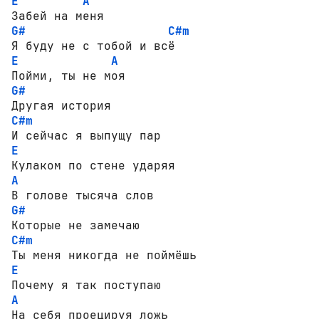
E
A
G#
C#m
E
A
G#
C#m
E
A
G#
C#m
E
A