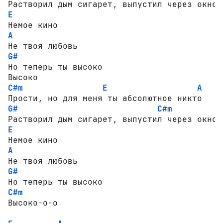
E
A
G#
Но теперь ты высоко

C#m
E
A
G#
C#m
E
A
G#
C#m