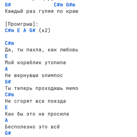
G#
C#m
G#m
Каждый раз гуляя по краю

[Проигрыш]:
C#m
E
A
G#
 (x2)

C#m
E
A
G#
C#m
E
A
G#