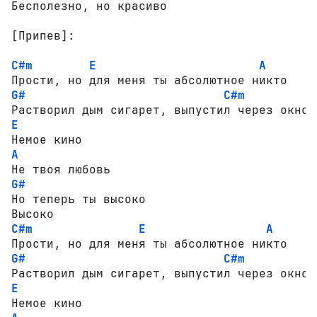
Бесполезно, но красиво

[Припев]:
C#m
E
A
G#
C#m
E
A
G#
Но теперь ты высоко

C#m
E
A
G#
C#m
E