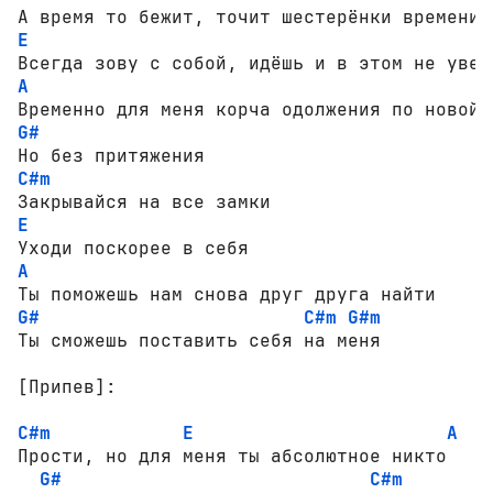
E
A
G#
C#m
E
A
G#
C#m
G#m
Ты сможешь поставить себя на меня

[Припев]:
C#m
E
A
Прости, но для меня ты абсолютное никто

G#
C#m