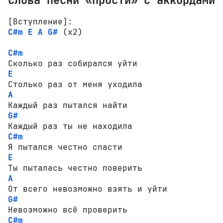
[Вступление]:
C#m
E
A
G#
 (x2)

C#m
E
A
G#
C#m
E
A
G#
C#m