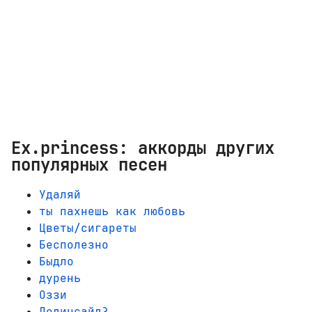
Ex.princess: аккорды других
популярных песен
Удаляй
ты пахнешь как любовь
Цветы/сигареты
Бесполезно
Быдло
дурень
Оззи
Дединсайд?