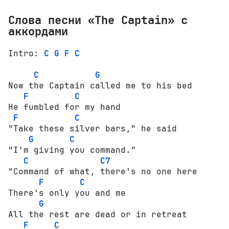
Слова песни «The Captain» с
аккордами
Intro: 
C
G
F
C
C
G
Now the Captain called me to his bed

F
C
He fumbled for my hand

F
C
"Take these silver bars," he said

G
C
"I'm giving you command."

C
C7
"Command of what, there's no one here

F
C
There's only you and me

G
All the rest are dead or in retreat

F
C