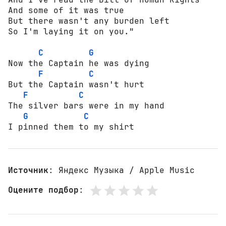
And some of it was true

But there wasn't any burden left

So I'm laying it on you."

C
G
Now the Captain he was dying

F
C
But the Captain wasn't hurt

F
C
The silver bars were in my hand

G
C
I pinned them to my shirt
Источник
: Яндекс Музыка / Apple Music
Оцените подбор
: