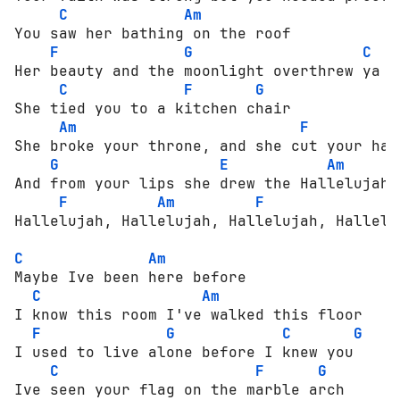
C
Am
You saw her bathing on the roof

F
G
C
G
Her beauty and the moonlight overthrew ya

C
F
G
She tied you to a kitchen chair

Am
F
She broke your throne, and she cut your hair
G
E
Am
And from your lips she drew the Hallelujah

F
Am
F
Hallelujah, Hallelujah, Hallelujah, Halleluj
C
Am
Maybe Ive been here before

C
Am
I know this room I've walked this floor

F
G
C
G
I used to live alone before I knew you

C
F
G