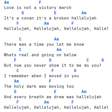
Am
F
Love is not a victory march

G
E
Am
It’s a conan it’s a broken hallelujah

F
Am
F
Hallelujah, Hallelujah, Hallelujah, Halleluj
C
Am
There was a time you let me know

C
Am
Whats real and going on below

F
G
C
G
But now you never show it to me do you?

C
F
G
I remember when I moved in you

Am
F
The holy dark was moving too

G
E
Am
And every breath we drew was hallelujah

F
Am
F
Hallelujah, Hallelujah, Hallelujah, Halleluj