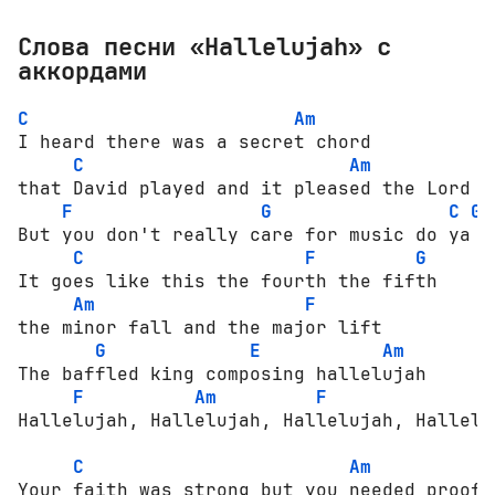
Слова песни «Hallelujah» с
аккордами
C
Am
I heard there was a secret chord      

C
Am
that David played and it pleased the Lord

F
G
C
G
But you don't really care for music do ya

C
F
G
It goes like this the fourth the fifth

Am
F
the minor fall and the major lift

G
E
Am
The baffled king composing hallelujah

F
Am
F
Hallelujah, Hallelujah, Hallelujah, Halleluj
C
Am
Your faith was strong but you needed proof
