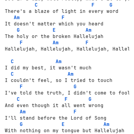
C
F
G
There's a blaze of light in every word

Am
F
It doesn't matter which you heard

G
E
Am
The holy or the broken Hallelujah

F
Am
F
Hallelujah, Hallelujah, Hallelujah, Halleluj
C
Am
I did my best, it wasn't much

C
Am
I couldn't feel, so I tried to touch

F
G
I've told the truth, I didn't come to fool y
C
F
G
And even though it all went wrong

Am
F
I'll stand before the Lord of Song

G
E
Am
With nothing on my tongue but Hallelujah
