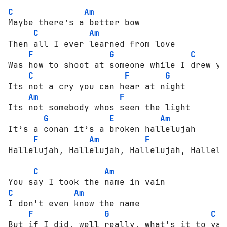
C
Am
Maybe there’s a better bow

C
Am
Then all I ever learned from love

F
G
C
Was how to shoot at someone while I drew you
C
F
G
Its not a cry you can hear at night

Am
F
Its not somebody whos seen the light

G
E
Am
It’s a conan it’s a broken hallelujah

F
Am
F
Hallelujah, Hallelujah, Hallelujah, Halleluj
C
Am
C
Am
I don't even know the name

F
G
C
But if I did, well really, what's it to ya?
