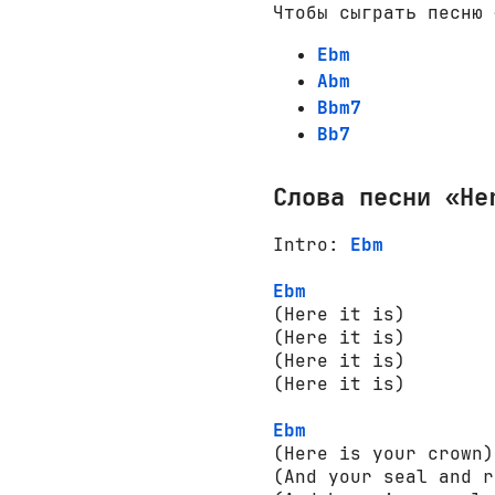
Чтобы сыграть песню 
Ebm
Abm
Bbm7
Bb7
Слова песни «He
Intro: 
Ebm
Ebm
(Here it is)

(Here it is)

(Here it is)

(Here it is)

Ebm
(Here is your crown)

(And your seal and r