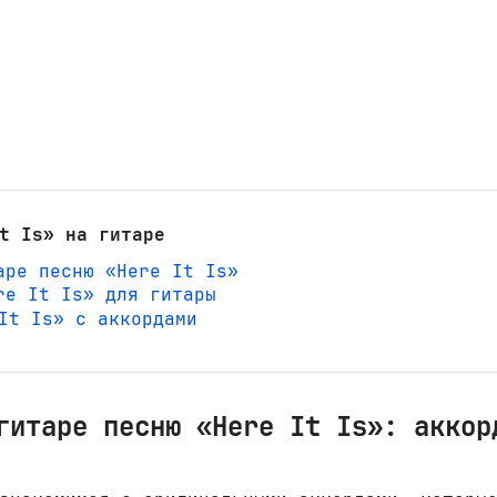
t Is» на гитаре
аре песню «Here It Is»
re It Is» для гитары
 It Is» с аккордами
гитаре песню «Here It Is»: аккор