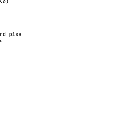
ve)

nd piss


