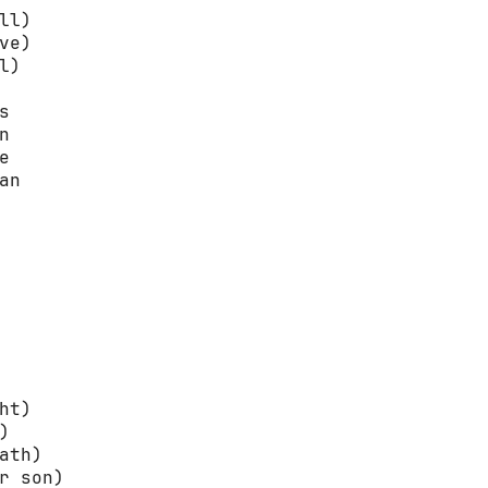
ll)

ve)

)







n

ht)



ath)

r son)
