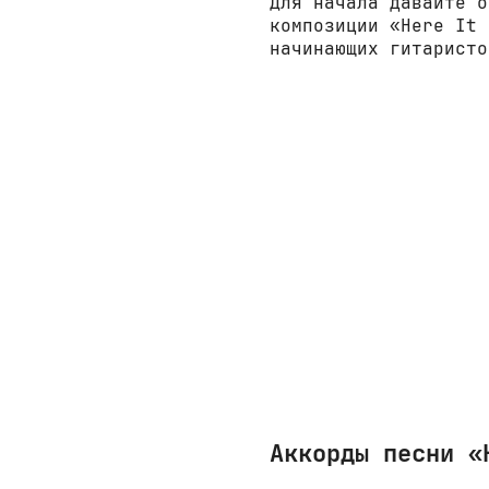
Для начала давайте о
композиции «Here It 
начинающих гитаристо
Аккорды песни «