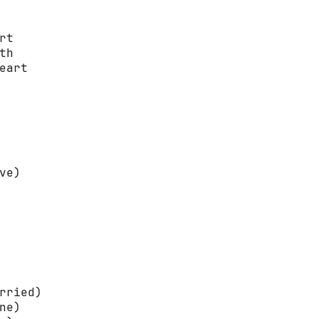
t

h

eart

ve)

rried)

ne)
