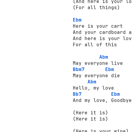
(And here is your lo
(For all things)

Ebm
Here is your cart

And your cardboard a
And here is your love
For all of this

Abm
Bbm7
Ebm
May everyone die

Abm
Bb7
Ebm
And my love, Goodbye

(Here it is)

(Here it is)

(Here is your wine)
