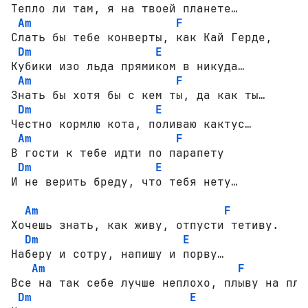
Тепло ли там, я на твоей планете… 

Am
F
Слать бы тебе конверты, как Кай Герде, 

Dm
E
Кубики изо льда прямиком в никуда… 

Am
F
Знать бы хотя бы с кем ты, да как ты… 

Dm
E
Честно кормлю кота, поливаю кактус… 

Am
F
В гости к тебе идти по парапету 

Dm
E
И не верить бреду, что тебя нету… 

Am
F
Хочешь знать, как живу, отпусти тетиву. 

Dm
E
Наберу и сотру, напишу и порву… 

Am
F
Все на так себе лучше неплохо, плыву на плав
Dm
E