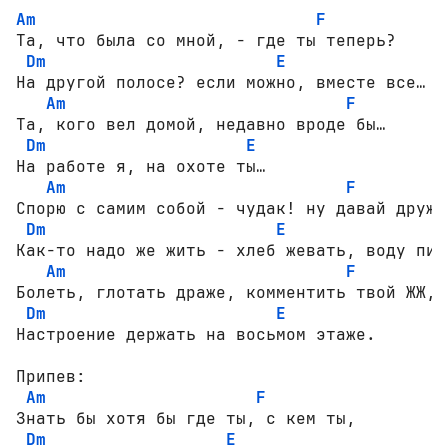
Am
F
Та, что была со мной, - где ты теперь? 

Dm
E
На другой полосе? если можно, вместе все… 

Am
F
Та, кого вел домой, недавно вроде бы… 

Dm
E
На работе я, на охоте ты… 

Am
F
Спорю с самим собой - чудак! ну давай дружит
Dm
E
Как-то надо же жить - хлеб жевать, воду пить
Am
F
Болеть, глотать драже, комментить твой ЖЖ, 

Dm
E
Настроение держать на восьмом этаже. 

Припев:

Am
F
Знать бы хотя бы где ты, с кем ты, 

Dm
E