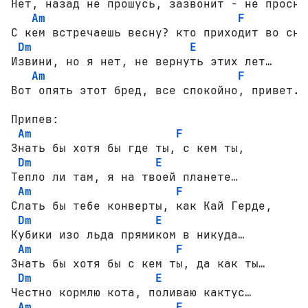
Нет, назад не прошусь, зазвонит - не проснус
Am
F
С кем встречаешь весну? кто приходит во сне?
Dm
E
Извини, но я нет, не вернуть этих лет… 

Am
F
Вот опять этот бред, все спокойно, привет. 

Припев:

Am
F
Знать бы хотя бы где ты, с кем ты, 

Dm
E
Тепло ли там, я на твоей планете… 

Am
F
Слать бы тебе конверты, как Кай Герде, 

Dm
E
Кубики изо льда прямиком в никуда… 

Am
F
Знать бы хотя бы с кем ты, да как ты… 

Dm
E
Честно кормлю кота, поливаю кактус… 

Am
F