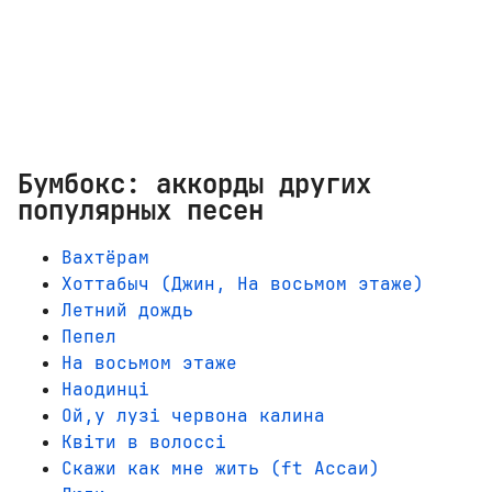
Бумбокс: аккорды других
популярных песен
Вахтёрам
Хоттабыч (Джин, На восьмом этаже)
Летний дождь
Пепел
На восьмом этаже
Наодинці
Ой,у лузі червона калина
Квіти в волоссі
Скажи как мне жить (ft Ассаи)