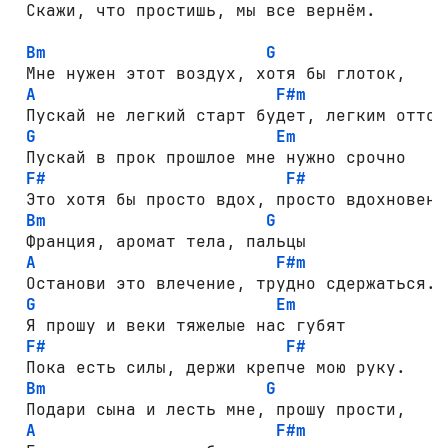
 Скажи, что простишь, мы все вернём.

Bm
G
 Мне нужен этот воздух, хотя бы глоток,

A
F#m
 Пускай не легкий старт будет, легким отток.
G
Em
 Пускай в прок прошлое мне нужно срочно

F#
F#
 Это хотя бы просто вдох, просто вдохновение
Bm
G
 Франция, аромат тела, пальцы

A
F#m
 Останови это влечение, трудно сдержаться.

G
Em
 Я прошу и веки тяжелые нас губят

F#
F#
 Пока есть силы, держи крепче мою руку.

Bm
G
 Подари сына и лесть мне, прошу прости,

A
F#m