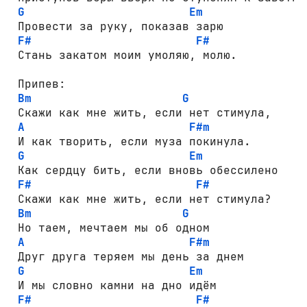
G
Em
 Провести за руку, показав зарю

F#
F#
 Стань закатом моим умоляю, молю.

 Припев:

Bm
G
 Скажи как мне жить, если нет стимула,

A
F#m
 И как творить, если муза покинула.

G
Em
 Как сердцу бить, если вновь обессилено

F#
F#
 Скажи как мне жить, если нет стимула?

Bm
G
 Но таем, мечтаем мы об одном

A
F#m
 Друг друга теряем мы день за днем

G
Em
 И мы словно камни на дно идём

F#
F#