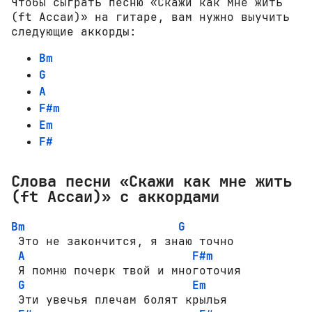
Чтобы сыграть песню «Скажи как мне жить
(ft Ассаи)» на гитаре, вам нужно выучить
следующие аккорды:
Bm
G
A
F#m
Em
F#
Слова песни «Скажи как мне жить
(ft Ассаи)» с аккордами
Bm
G
 Это не закончится, я знаю точно

A
F#m
 Я помню почерк твой и многоточия

G
Em
 Эти увечья плечам болят крылья
