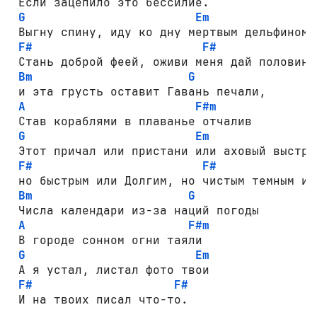
 Если зацепило это бессилие.

G
Em
 Выгну спину, иду ко дну мертвым дельфином

F#
F#
 Стань доброй феей, оживи меня дай половину 
Bm
G
 и эта грусть оставит Гавань печали,

A
F#m
 Став кораблями в плаванье отчалив

G
Em
 Этот причал или пристани или аховый выстре
F#
F#
 но быстрым или Долгим, но чистым темным или
Bm
G
 Числа календари из-за наций погоды 

A
F#m
 В городе сонном огни таяли

G
Em
 А я устал, листал фото твои

F#
F#
 И на твоих писал что-то.