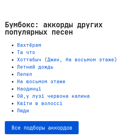
Бумбокс: аккорды других
популярных песен
Вахтёрам
Та что
Хоттабыч (Джин, На восьмом этаже)
Летний дождь
Пепел
На восьмом этаже
Наодинці
Ой,у лузі червона калина
Квіти в волоссі
Люди
Все подборы аккордов