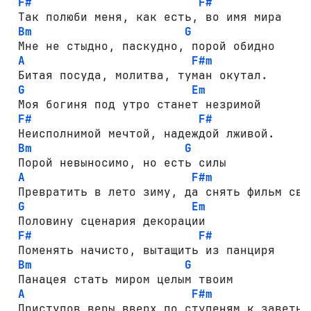
F#
F#
 Так полюби меня, как есть, во имя мира

Bm
G
 Мне не стыдно, паскудно, порой обидно

A
F#m
 Битая посуда, молитва, туман окутал.

G
Em
 Моя богиня под утро станет незримой

F#
F#
 Неисполнимой мечтой, надеждой лживой.

Bm
G
 Порой невыносимо, но есть силы

A
F#m
 Превратить в лето зиму, да снять фильм свой
G
Em
 Половину сценария декорации

F#
F#
 Поменять начисто, вытащить из панциря

Bm
G
 Панацея стать миром целым твоим

A
F#m
 Приступов веры вверх по ступеням к заветной