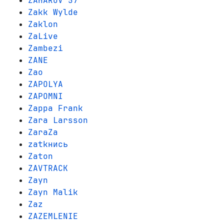
ZAHAROV 57
Zakk Wylde
Zaklon
ZaLive
Zambezi
ZANE
Zao
ZAPOLYA
ZAPOMNI
Zappa Frank
Zara Larsson
ZaraZa
zatkнись
Zaton
ZAVTRACK
Zayn
Zayn Malik
Zaz
ZAZEMLENIE