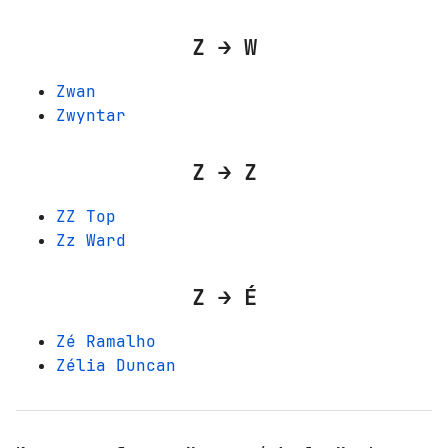
Z → W
Zwan
Zwyntar
Z → Z
ZZ Top
Zz Ward
Z → É
Zé Ramalho
Zélia Duncan