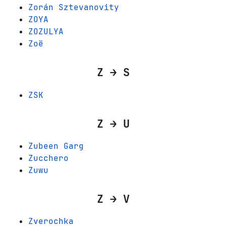
Zorán Sztevanovity
ZOYA
ZOZULYA
Zoë
Z → S
ZSK
Z → U
Zubeen Garg
Zucchero
Zuwu
Z → V
Zverochka