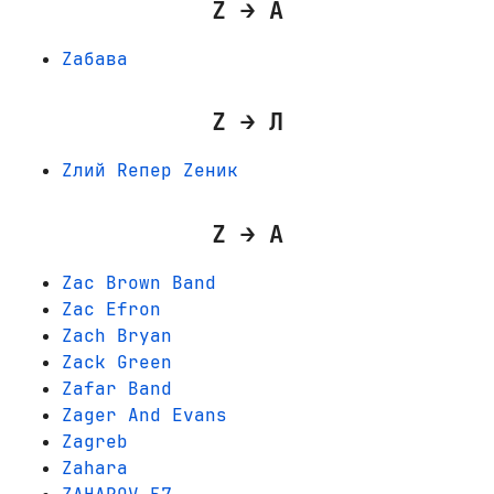
Z → А
Zабава
Z → Л
Zлий Rепер Zеник
Z → A
Zac Brown Band
Zac Efron
Zach Bryan
Zack Green
Zafar Band
Zager And Evans
Zagreb
Zahara