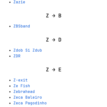
Zazie
Z → B
ZBSband
Z → D
Zdob Si Zdub
ZDR
Z → E
Z-exit
Ze Fish
Zebrahead
Zeca Baleiro
Zeca Pagodinho