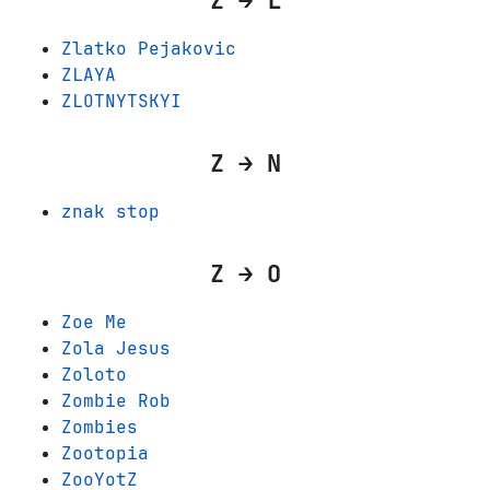
Zlatko Pejakovic
ZLAYA
ZLOTNYTSKYI
Z → N
znak stop
Z → O
Zoe Me
Zola Jesus
Zoloto
Zombie Rob
Zombies
Zootopia
ZooYotZ