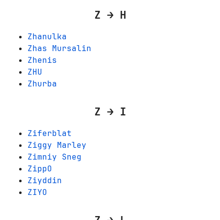
Z → H
Zhanulka
Zhas Mursalin
Zhenis
ZHU
Zhurba
Z → I
Ziferblat
Ziggy Marley
Zimniy Sneg
ZippO
Ziyddin
ZIYO
Z → L