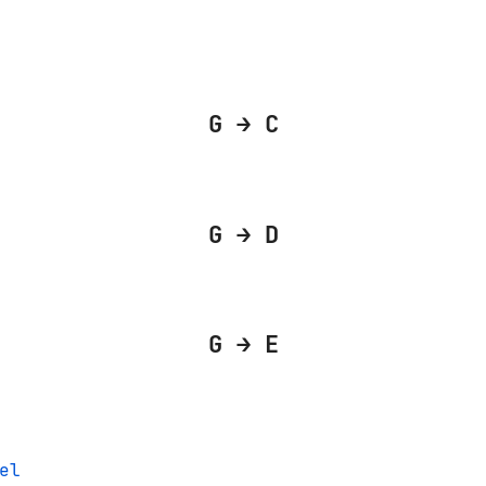
G → C
G → D
G → E
el