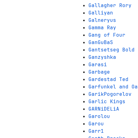
Gallagher Rory
Galliyan
Galneryus
Gamma Ray
Gang of Four
GanGuBaS
Gantsetseg Bold
Ganzyshka
Garasi
Garbage
Gardestad Ted
Garfunkel and Oa
GarikPogorelov
Garlic Kings
GARNiDELiA
Garolou
Garou
Garr1