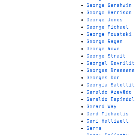
George Gershwin
George Harrison
George Jones
George Michael
George Moustaki
George Ragan
George Rowe
George Strait
Georgel Gavrilit
Georges Brassens
Georges Dor
Georgia Satellit
Geraldo Azevêdo
Geraldo Espíndol
Gerard Way
Gerd Michaelis
Geri Halliwell
Germs