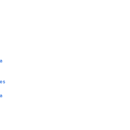
a
es
a