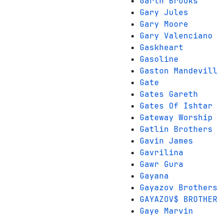
Garth Brooks
Gary Jules
Gary Moore
Gary Valenciano
Gaskheart
Gasoline
Gaston Mandevill
Gate
Gates Gareth
Gates Of Ishtar
Gateway Worship
Gatlin Brothers
Gavin James
Gavrilina
Gawr Gura
Gayana
Gayazov Brothers
GAYAZOV$ BROTHER
Gaye Marvin