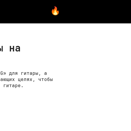
ы на
«G» для гитары, а
чающих целях, чтобы
а гитаре.