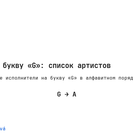
 букву «G»: список артистов
е исполнители на букву «G» в алфавитном поря
G → A
vá