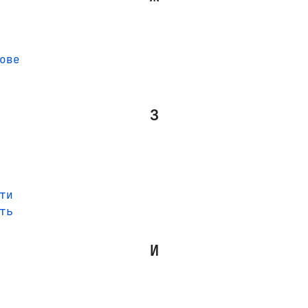
ове
З
ти
ть
И