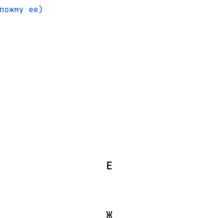
пожму ее)
Е
Ж