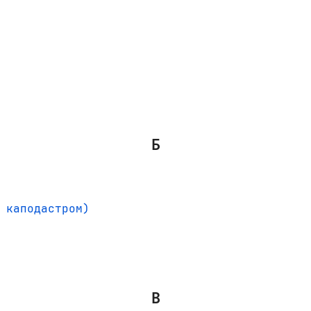
Б
 каподастром)
В