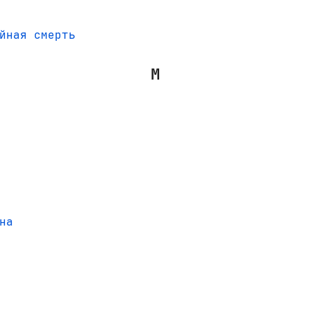
йная смерть
М
на