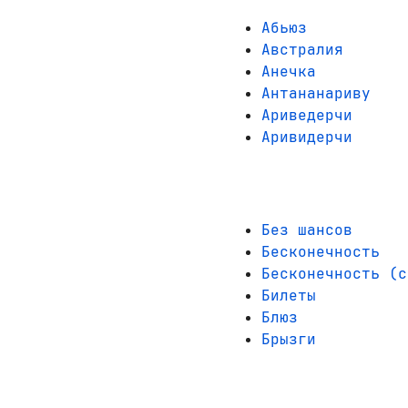
Абьюз
Австралия
Анечка
Антананариву
Ариведерчи
Аривидерчи
Без шансов
Бесконечность
Бесконечность (с
Билеты
Блюз
Брызги