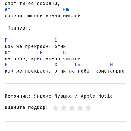
Am
Em
скрепи любовь узами мыслей

[Припев]:
F
C
Dm
G
C
F
C
Dm
G
как же прекрасны огни на небе, кристально ч
Источник
: Яндекс Музыка / Apple Music
Оцените подбор
: