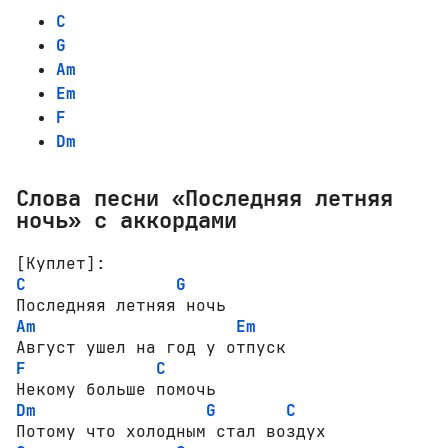
C
G
Am
Em
F
Dm
Слова песни «Последняя летняя
ночь» с аккордами
[Куплет]:
C
G
Am
Em
F
C
Dm
G
C