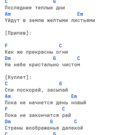
C
G
Am
Em
Уйдут в землю желтыми листьями

[Припев]:
F
C
Dm
G
C
[Куплет]:
C
G
Am
Em
F
C
Dm
G
C
C
G