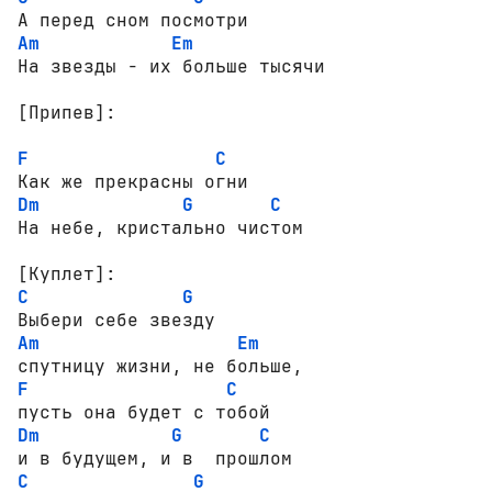
Am
Em
На звезды - их больше тысячи

[Припев]:
F
C
Dm
G
C
[Куплет]:
C
G
Am
Em
F
C
Dm
G
C
C
G