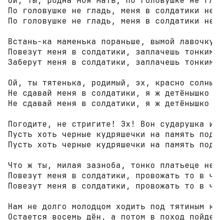
Ой, ты, родна моя мать, по головушке не глад
По головушке не гладь, меня в солдатики не л
По головушке не гладь, меня в солдатики не л
Встань-ка маменька пораньше, вымой лавочку с
Повезут меня в солдатики, заплачешь тонким г
Заберут меня в солдатики, заплачешь тонким г
Ой, ты тятенька, родимый, эх, красно солнышк
Не сдавай меня в солдатики, я ж детёнышко тв
Не сдавай меня в солдатики, я ж детёнышко тв
Погодите, не стригите! Эх! Вон сударушка иде
Пусть хоть черные кудряшечки на память подбе
Пусть хоть черные кудряшечки на память подбе
Что ж ты, милая зазноба, тонко платьеце не ш
Повезут меня в солдатики, провожать то в чем
Повезут меня в солдатики, провожать то в чем
Нам не долго молодцом ходить под тятиным кры
Остается восемь дён, а потом в поход пойдем.