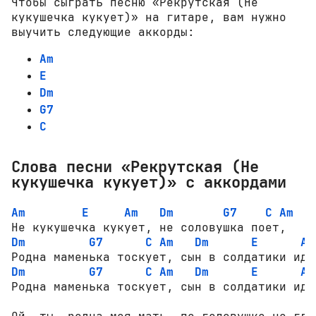
Чтобы сыграть песню «Рекрутская (Не
кукушечка кукует)» на гитаре, вам нужно
выучить следующие аккорды:
Am
E
Dm
G7
C
Слова песни «Рекрутская (Не
кукушечка кукует)» с аккордами
Am
E
Am
Dm
G7
C
Am
Dm
G7
C
Am
Dm
E
Am
Dm
G7
C
Am
Dm
E
Am
Родна маменька тоскует, сын в солдатики идет