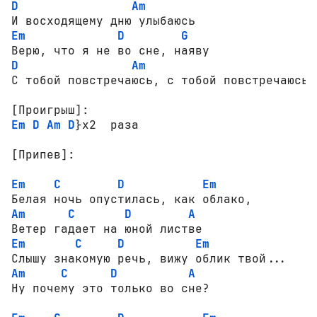
D
Am
Em
D
G
D
Am
С тобой повстречаюсь, с тобой повстречаюсь

[Проигрыш]:
Em
D
Am
D
}x2  раза

[Припев]:
Em
C
D
Em
Am
C
D
A
Em
C
D
Em
Am
C
D
A