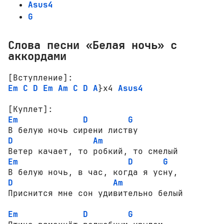
Asus4
G
Слова песни «Белая ночь» с
аккордами
[Вступление]:
Em
C
D
Em
Am
C
D
A
}x4 
Asus4
[Куплет]:
Em
D
G
D
Am
Em
D
G
D
Am
Приснится мне сон удивительно белый

Em
D
G