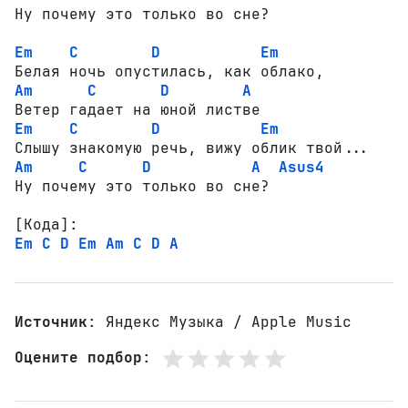
Em
C
D
Em
Am
C
D
A
Em
C
D
Em
Am
C
D
A
Asus4
Ну почему это только во сне?

[Кода]:
Em
C
D
Em
Am
C
D
A
Источник
: Яндекс Музыка / Apple Music
Оцените подбор
: