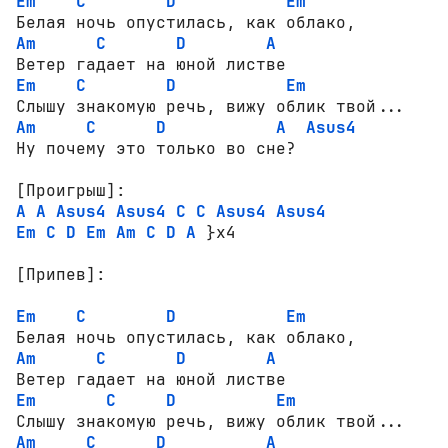
Em
C
D
Em
Am
C
D
A
Em
C
D
Em
Am
C
D
A
Asus4
Ну почему это только во сне?

[Проигрыш]:
A
A
Asus4
Asus4
C
C
Asus4
Asus4
Em
C
D
Em
Am
C
D
A
 }x4

[Припев]:
Em
C
D
Em
Am
C
D
A
Em
C
D
Em
Am
C
D
A