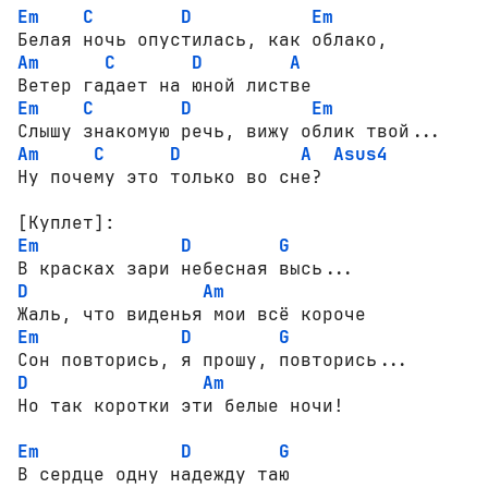
Em
C
D
Em
Am
C
D
A
Em
C
D
Em
Am
C
D
A
Asus4
Ну почему это только во сне?

[Куплет]:
Em
D
G
D
Am
Em
D
G
D
Am
Но так коротки эти белые ночи!

Em
D
G