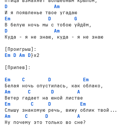
D
Am
Em
D
G
D
Am
Куда - я не знаю, куда - я не знаю

[Проигрыш]:
Em
D
Am
D
}x2

[Припев]:
Em
C
D
Em
Am
C
D
A
Em
C
D
Em
Am
C
D
A