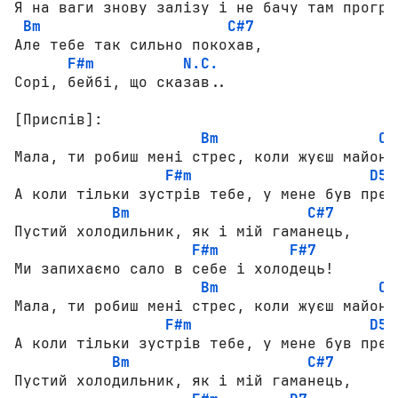
Я на ваги знову залізу і не бачу там прогрес
Bm
C#7
Але тебе так сильно покохав,

F#m
N.C.
Сорі, бейбі, що сказав..

[Приспів]:
Bm
C#
Мала, ти робиш мені стрес, коли жуєш майонез
F#m
D5
А коли тільки зустрів тебе, у мене був прес!
Bm
C#7
Пустий холодильник, як і мій гаманець,

F#m
F#7
Ми запихаємо сало в себе і холодець!

Bm
C#
Мала, ти робиш мені стрес, коли жуєш майонез
F#m
D5
А коли тільки зустрів тебе, у мене був прес!
Bm
C#7
Пустий холодильник, як і мій гаманець,
