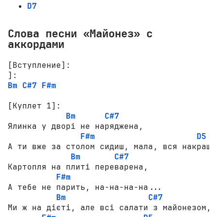
D7
Слова песни «Майонез» с
аккордами
[Вступление]:
Bm
C#7
F#m
[Куплет 1]:
Bm
C#7
Ялинка у дворі не наряджена,

F#m
D5
А ти вже за столом сидиш, мала, вся накрашен
Bm
C#7
Картопля на плиті переварена,

F#m
А тебе не парить, на-на-на-на...

Bm
C#7
Ми ж на дієті, але всі салати з майонезом,
