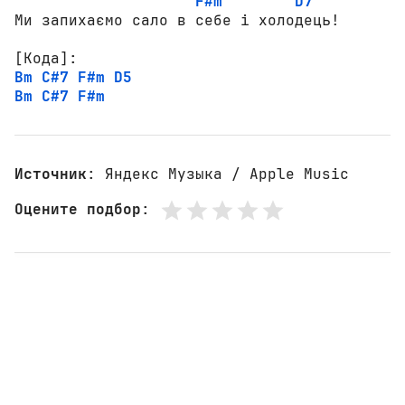
F#m
D7
Ми запихаємо сало в себе і холодець!

[Кода]:
Bm
C#7
F#m
D5
Bm
C#7
F#m
Источник
: Яндекс Музыка / Apple Music
Оцените подбор
: