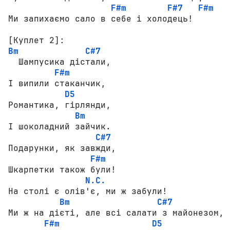
F#m
F#7
F#m
Ми запихаємо сало в себе і холодець!

[Куплет 2]:
Bm
C#7
  Шампусика дістали,

F#m
І випили стаканчик,

D5
Романтика, гірлянди,

Bm
І шоколадний зайчик.

C#7
Подарунки, як завжди,

F#m
Шкарпетки також були!

N.C.
На столі є олів'є, ми ж забули!

Bm
C#7
Ми ж на дієті, але всі салати з майонезом,

F#m
D5