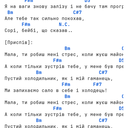
F#m
D5
Я на ваги знову залізу і не бачу там прогрес
Bm
C#7
Але тебе так сильно покохав,

F#m
N.C.
Сорі, бейбі, що сказав..

[Приспів]:
Bm
C#
Мала, ти робиш мені стрес, коли жуєш майонез
F#m
D5
А коли тільки зустрів тебе, у мене був прес!
Bm
C#7
Пустий холодильник, як і мій гаманець,

F#m
F#7
Ми запихаємо сало в себе і холодець!

Bm
C#
Мала, ти робиш мені стрес, коли жуєш майонез
F#m
D5
А коли тільки зустрів тебе, у мене був прес!
Bm
C#7
Пустий холодильник, як і мій гаманець,
