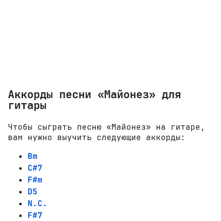
Аккорды песни «Майонез» для
гитары
Чтобы сыграть песню «Майонез» на гитаре,
вам нужно выучить следующие аккорды:
Bm
C#7
F#m
D5
N.C.
F#7