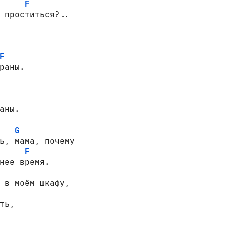
F
 проститься?..

F
раны.

аны.

G
ь, мама, почему

F
нее время.

 в моём шкафу,

ть,
