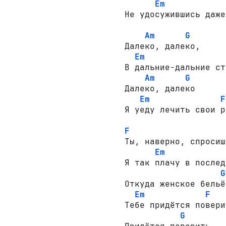
Em
Не удосужившись даже
Am
G
Далеко, далеко,

Em
В дальние-дальние ст
Am
G
Далеко, далеко

Em
F
Я уеду лечить свои р
F
Ты, наверно, спросиш
Em
Я так плачу в послед
G
Откуда женское бельё
Em
F
Тебе придётся повери
G