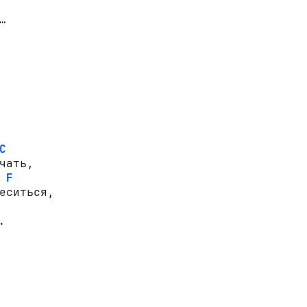


C
чать,

F
еситься,
