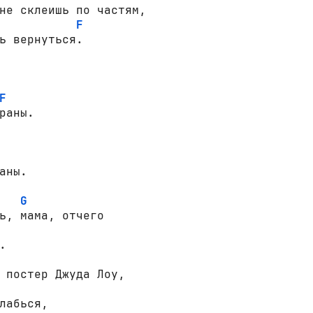
не склеишь по частям,

F
ь вернуться.

F
раны.

аны.

G
ь, мама, отчего



 постер Джуда Лоу,

лабься,
