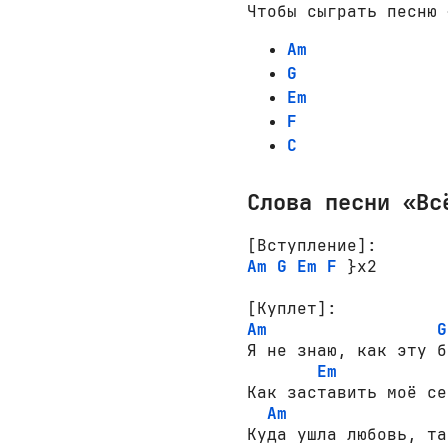
Чтобы сыграть песню 
Am
G
Em
F
C
Слова песни «Вс
[Вступление]:
Am
G
Em
F
 }x2

[Куплет]:
Am
G
Я не знаю, как эту б
Em
Как заставить моё се
Am
Куда ушла любовь, та