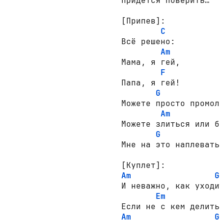
Придётся поверить…

[Припев]:
C
Всё решено:

Am
Мама, я гей,

F
Папа, я гей!

G
Можете просто промол
Am
Можете злиться или б
G
[Куплет]:
Am
G
И неважно, как уходи
Em
Am
G