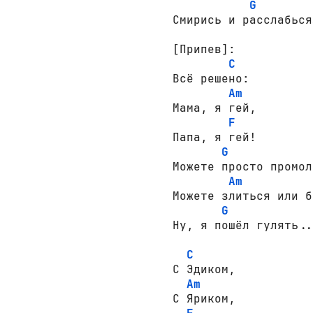
G
Смирись и расслабься…
[Припев]:
C
Всё решено:

Am
Мама, я гей,

F
Папа, я гей!

G
Можете просто промол
Am
Можете злиться или б
G
C
С Эдиком,

Am
С Яриком,
