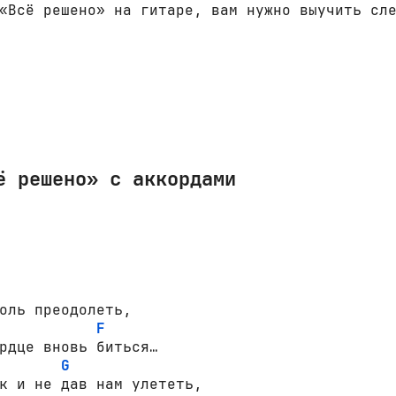
«Всё решено» на гитаре, вам нужно выучить сл
ё решено» с аккордами
оль преодолеть,

F
рдце вновь биться…

G
к и не дав нам улететь,
