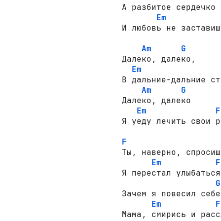
А разбитое сердечко 
Em
И любовь не заставиш
Am
G
Далеко, далеко,

Em
В дальние-дальние ст
Am
G
Далеко, далеко

Em
F
Я уеду лечить свои р
F
Ты, наверно, спросиш
Em
F
Я перестал улыбаться.
G
Зачем я повесил себе
Em
F
Мама, смирись и расс