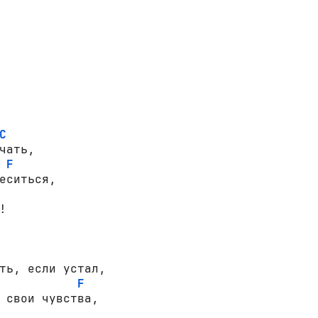
C
чать,

F
еситься,

ть, если устал,

F